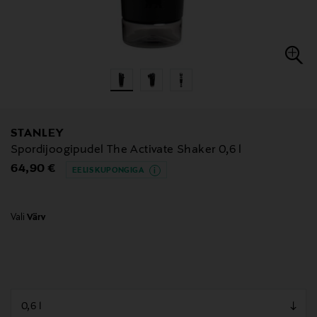
STANLEY
Spordijoogipudel The Activate Shaker 0,6 l
Original Price
64,90 €
EELIS KUPONGIGA
Vali
Värv
null
null