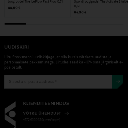
Joogipudel The IceFlow Fast Flow 0,7 l
Spordijoogipudel The Activate Shake
PL 2227, 96201, Rovaniemi, Finland
0,6 l
Original Price
44,90 €
Original Price
64,90 €
Digitaalne aadress
myynti@nordictrail.fi
Märksõnad
UUDISKIRI
joogipudel, termospudel, termos, šeiker, stanley,
Liitu Stockmanni uudiskirjaga, et olla kursis värskete uudiste ja
pudel, teraspudel
personaalsete pakkumistega. Liitudes saad ka -10% oma järgmiselt e-
poe ostult.
KLIENDITEENINDUS
VÕTKE ÜHENDUST
+372 6339539(pvm/mpm)