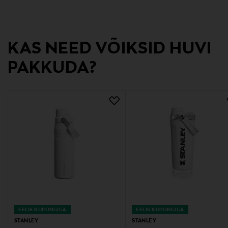
Värv
BLACK
KAS NEED VÕIKSID HUVI
Suurus
PAKKUDA?
0,6 l
Tootjamaa
HIINA
Valmistaja tootenumber
10-13007-021
Tootja
Nordic Trail Oy
EELIS KUPONGIGA
EELIS KUPONGIGA
STANLEY
STANLEY
Tootja aadress