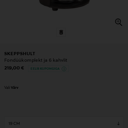
SKEPPSHULT
Fondüükomplekt ja 6 kahvlit
Original Price
219,00 €
EELIS KUPONGIGA
Vali
Värv
null
null