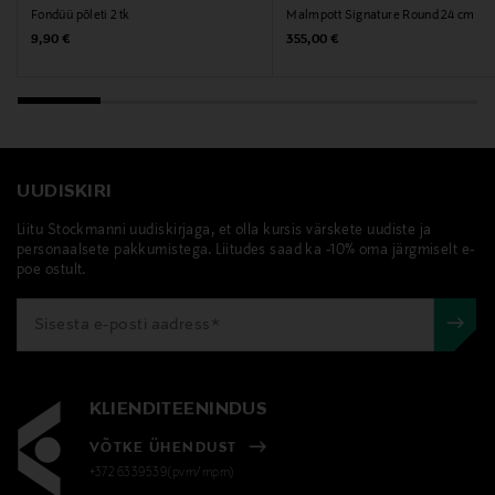
Fondüü põleti 2 tk
Malmpott Signature Round 24 cm
Digitaalne aadress
Original Price
Original Price
9,90 €
355,00 €
info@skeppshult.com
Märksõnad
skeppshult, fondüükomplekt, fondüüpott
UUDISKIRI
Liitu Stockmanni uudiskirjaga, et olla kursis värskete uudiste ja
personaalsete pakkumistega. Liitudes saad ka -10% oma järgmiselt e-
poe ostult.
KLIENDITEENINDUS
VÕTKE ÜHENDUST
+372 6339539(pvm/mpm)