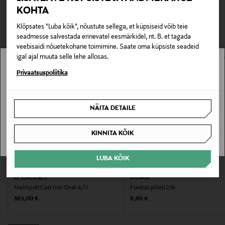
TEISED KLIENDID
Tarnimine pakiautomaati või postkontorisse
Tootenumber
KOHTA
0,00 € – 4,90 €
VAATASID KA
177962859
Klõpsates "Luba kõik", nõustute sellega, et küpsiseid võib teie
seadmesse salvestada erinevatel eesmärkidel, nt. B. et tagada
veebisaidi nõuetekohane toimimine. Saate oma küpsiste seadeid
Materjal
igal ajal muuta selle lehe allosas.
Malm
Stockmann pole Sinu riigis saadaval.
Privaatsuspoliitika
Hooldusjuhendid
Sinu riiki ei ole kohaletoimetamine saadaval.
Käsipesu ilma nõudepesuvahendita
NÄITA DETAILE
SAAN ARU
Garantii
KINNITA KÕIK
300 kuud
LUBA KÕIK
EELIS KUPONGIGA
EELIS KUPONGIGA
Garantii lisainfo
LE CREUSET
BOSKA
against production failure on cast iron
Malmpott Cast Iron Oval 4,7 l
Fondüü põleti 2 tk
Original Price
Original Price
395,00 €
9,90 €
Värv