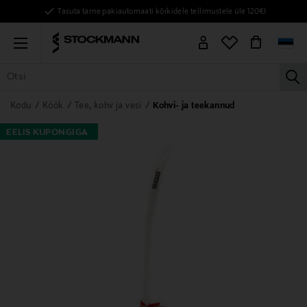
Tasuta tarne pakiautomaati kõikidele tellimustele üle 120€!
Menu
la
KÕIK TOOTED
NAISED
MEHED
LAPSED
KODU
KOSMEE
Kodu
Köök
Tee, kohv ja vesi
Kohvi- ja teekannud
EELIS KUPONGIGA