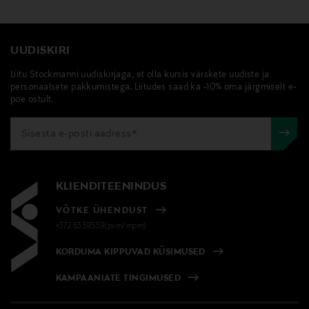
UUDISKIRI
Liitu Stockmanni uudiskirjaga, et olla kursis värskete uudiste ja
personaalsete pakkumistega. Liitudes saad ka -10% oma järgmiselt e-
poe ostult.
KLIENDITEENINDUS
VÕTKE ÜHENDUST
+372 6339539(pvm/mpm)
KORDUMA KIPPUVAD KÜSIMUSED
KAMPAANIATE TINGIMUSED