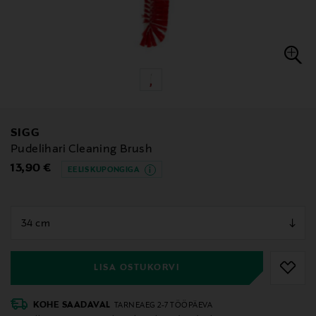
SIGG
Pudelihari Cleaning Brush
Original Price
13,90 €
EELIS KUPONGIGA
null
null
LISA OSTUKORVI
KOHE SAADAVAL
TARNEAEG 2-7 TÖÖPÄEVA