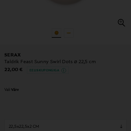
SERAX
Taldrik Feast Sunny Swirl Dots ⌀ 22,5 cm
Original Price
22,00 €
EELIS KUPONGIGA
Vali
Värv
null
null