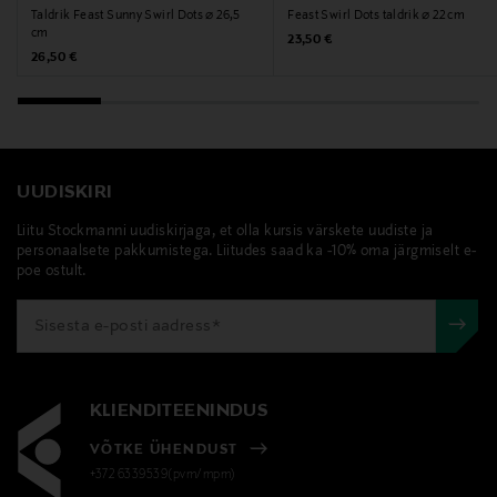
Taldrik Feast Sunny Swirl Dots ⌀ 26,5
Feast Swirl Dots taldrik ⌀ 22 cm
cm
Original Price
23,50 €
Original Price
26,50 €
UUDISKIRI
Liitu Stockmanni uudiskirjaga, et olla kursis värskete uudiste ja
personaalsete pakkumistega. Liitudes saad ka -10% oma järgmiselt e-
poe ostult.
KLIENDITEENINDUS
VÕTKE ÜHENDUST
+372 6339539(pvm/mpm)