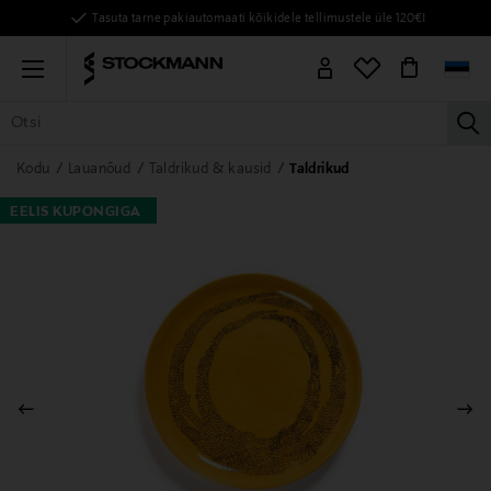
Tasuta tarne pakiautomaati kõikidele tellimustele üle 120€!
Menu
la
KÕIK TOOTED
NAISED
MEHED
LAPSED
KODU
KOSMEE
Kodu
Lauanõud
Taldrikud & kausid
Taldrikud
EELIS KUPONGIGA