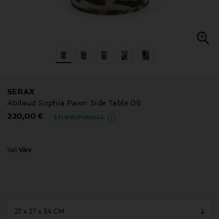
SERAX
Abilaud Sophia Pawn Side Table 06
Original Price
220,00 €
EELIS KUPONGIGA
Vali
Värv
null
null