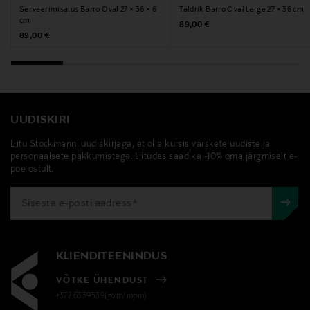
Serveerimisalus Barro Oval 27 × 36 × 6
Taldrik Barro Oval Large 27 × 36 cm
info@serax.com
cm
Original Price
89,00 €
Original Price
89,00 €
Märksõnad
kõrvallaud, laud, mööbel, sisustus, dekoratiivne ese,
Serax
UUDISKIRI
Liitu Stockmanni uudiskirjaga, et olla kursis värskete uudiste ja
personaalsete pakkumistega. Liitudes saad ka -10% oma järgmiselt e-
poe ostult.
KLIENDITEENINDUS
VÕTKE ÜHENDUST
+372 6339539(pvm/mpm)