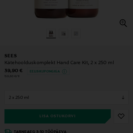
SEES
Kätehoolduskomplekt Hand Care Kit, 2 x 250 ml
Original Price
39,90 €
EELIS KUPONGIGA
159,60 €/1l
null
null
LISA OSTUKORVI
TARNEAEG 3-10 TÖÖPÄEVA