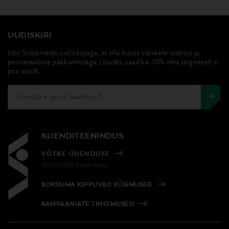
UUDISKIRI
Liitu Stockmanni uudiskirjaga, et olla kursis värskete uudiste ja
personaalsete pakkumistega. Liitudes saad ka -10% oma järgmiselt e-
poe ostult.
KLIENDITEENINDUS
VÕTKE ÜHENDUST
+372 6339539(pvm/mpm)
KORDUMA KIPPUVAD KÜSIMUSED
KAMPAANIATE TINGIMUSED