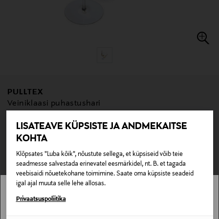
PULLTEX
Veiniklaasi puhastushari
Original Price
12,95 €
EELIS KUPONGIGA
LISATEAVE KÜPSISTE JA ANDMEKAITSE
KOHTA
null
null
Pole saadaval kaubamajas ja veebipoes.
Klõpsates "Luba kõik", nõustute sellega, et küpsiseid võib teie
seadmesse salvestada erinevatel eesmärkidel, nt. B. et tagada
veebisaidi nõuetekohane toimimine. Saate oma küpsiste seadeid
LÄBIMÜÜDUD
igal ajal muuta selle lehe allosas.
Stockmann pole Sinu riigis saadaval.
Privaatsuspoliitika
Kontrolli toote saadavust poes ja broneerimisvõimalust allpool.
Loe lisaks