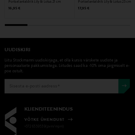
Portselantaldrik Lily & Lotus 21 cm
Portselantaldrik Lily & Lotus 23 cm
Märksõnad
Original Price
Original Price
16,95 €
17,95 €
Pip Studio, roheline taldrik, õhtusöögitaldrik, taldrik,
portselan
UUDISKIRI
Liitu Stockmanni uudiskirjaga, et olla kursis värskete uudiste ja
personaalsete pakkumistega. Liitudes saad ka -10% oma järgmiselt e-
poe ostult.
KLIENDITEENINDUS
VÕTKE ÜHENDUST
+372 6339539(pvm/mpm)