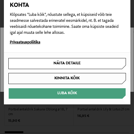
TEISED KLIENDID
Tarnimine pakiautomaati või postkontorisse
KOHTA
kasutamiseks sobiv.
LOE LISAKS
0,00 € – 4,90 €
VAATASID KA
Klõpsates "Luba kõik", nõustute sellega, et küpsiseid võib teie
Tootenumber
seadmesse salvestada erinevatel eesmärkidel, nt. B. et tagada
veebisaidi nõuetekohane toimimine. Saate oma küpsiste seadeid
171624609
igal ajal muuta selle lehe allosas.
Stockmann pole Sinu riigis saadaval.
Privaatsuspoliitika
Materjal
Portselan
Sinu riiki ei ole kohaletoimetamine saadaval.
NÄITA DETAILE
Värv
SAAN ARU
LIGHT GREEN
KINNITA KÕIK
Suurus
LUBA KÕIK
EELIS KUPONGIGA
EELIS KUPONGIGA
26,5 CM
TOKYO DESIGN STUDIO
PIP STUDIO
Portselantaldrik Sakura Oblong ø 18, 7
Portselantaldrik Lily & Lotus 21 cm
cm
Original Price
16,95 €
Koostisosad
Original Price
15,90 €
nan