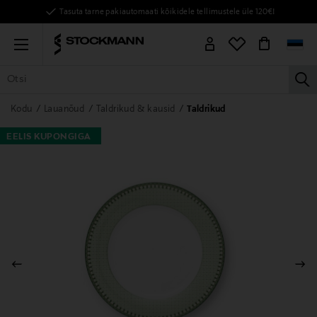
Tasuta tarne pakiautomaati kõikidele tellimustele üle 120€!
Menu
la
KÕIK TOOTED
NAISED
MEHED
LAPSED
KODU
KOSMEE
Kodu
Lauanõud
Taldrikud & kausid
Taldrikud
EELIS KUPONGIGA