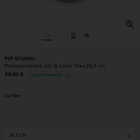
PIP STUDIO
Portselantaldrik Lily & Lotus Tiles 26,5 cm
Original Price
20,95 €
EELIS KUPONGIGA
Vali
Värv
null
null