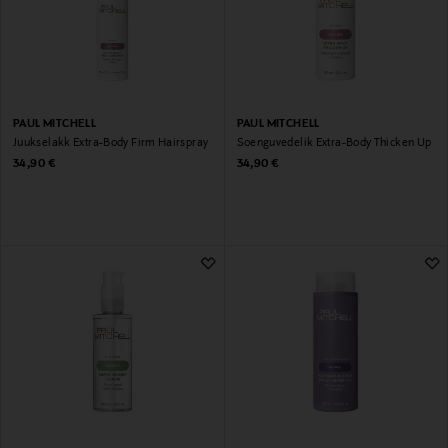
PAUL MITCHELL
PAUL MITCHELL
Juukselakk Extra-Body Firm Hairspray
Soenguvedelik Extra-Body Thicken Up
Original Price
Original Price
34,90 €
34,90 €