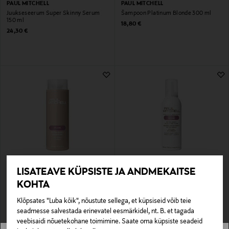
PAUL MITCHELL
PAUL MITCHELL
Juukseseerum Super Skinny Serum
Šampoon Platinum Blonde 300 ml
150 ml
Original Price
18,80 €
Original Price
24,30 €
LISATEAVE KÜPSISTE JA ANDMEKAITSE
PAUL MITCHELL
PAUL MITCHELL
KOHTA
Šampoon Extra-Body
Juuksevaht Extra-Body Sculpting Foam
Original Price
Original Price
23,90 €
34,90 €
Klõpsates "Luba kõik", nõustute sellega, et küpsiseid võib teie
seadmesse salvestada erinevatel eesmärkidel, nt. B. et tagada
veebisaidi nõuetekohane toimimine. Saate oma küpsiste seadeid