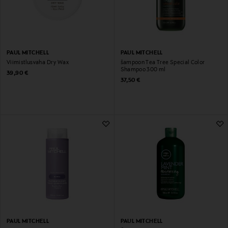
PAUL MITCHELL
PAUL MITCHELL
Viimistlusvaha Dry Wax
šampoon Tea Tree Special Color
Shampoo 300 ml
Original Price
39,90 €
Original Price
37,50 €
PAUL MITCHELL
PAUL MITCHELL