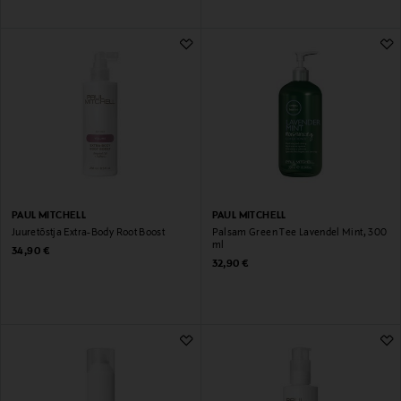
PAUL MITCHELL
PAUL MITCHELL
Juuretõstja Extra-Body Root Boost
Palsam Green Tee Lavendel Mint, 300
ml
Original Price
34,90 €
Original Price
32,90 €