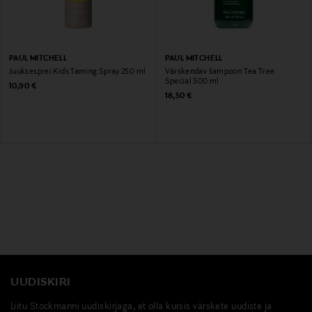
PAUL MITCHELL
PAUL MITCHELL
Juuksesprei Kids Taming Spray 250 ml
Värskendav šampoon Tea Tree
Special 300 ml
Original Price
10,90 €
Original Price
18,50 €
UUDISKIRI
Liitu Stockmanni uudiskirjaga, et olla kursis värskete uudiste ja