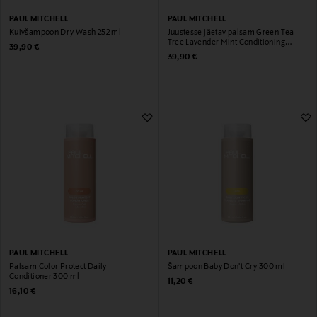
PAUL MITCHELL
PAUL MITCHELL
Kuivšampoon Dry Wash 252 ml
Juustesse jäetav palsam Green Tea
Tree Lavender Mint Conditioning
Original Price
39,90 €
Leave-In Spray , 200 ml
Original Price
39,90 €
PAUL MITCHELL
PAUL MITCHELL
Palsam Color Protect Daily
Šampoon Baby Don't Cry 300 ml
Conditioner 300 ml
Original Price
11,20 €
Original Price
16,10 €