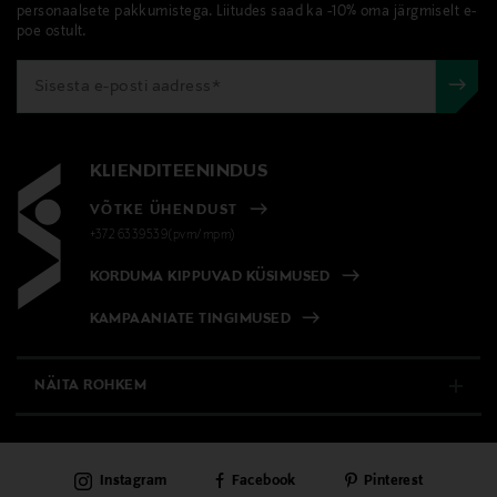
personaalsete pakkumistega. Liitudes saad ka -10% oma järgmiselt e-
poe ostult.
KLIENDITEENINDUS
VÕTKE ÜHENDUST
+372 6339539(pvm/mpm)
KORDUMA KIPPUVAD KÜSIMUSED
KAMPAANIATE TINGIMUSED
NÄITA ROHKEM
E-POOD
Instagram
Facebook
Pinterest
PÜSIKLIENDITEENINDUS