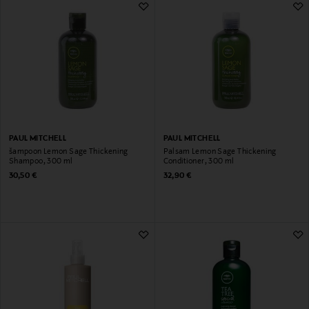
PAUL MITCHELL
PAUL MITCHELL
šampoon Lemon Sage Thickening
Palsam Lemon Sage Thickening
Shampoo, 300 ml
Conditioner, 300 ml
Original Price
Original Price
30,50 €
32,90 €