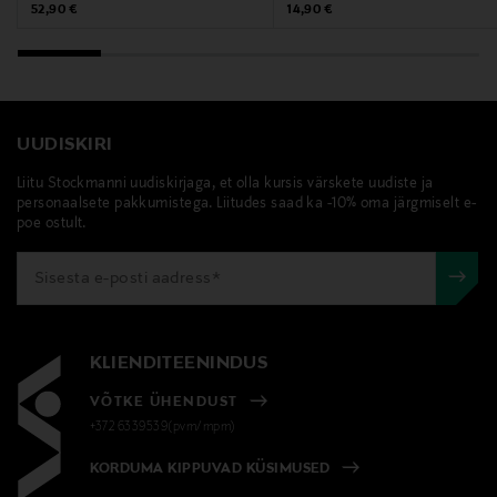
Original Price
Original Price
52,90 €
14,90 €
UUDISKIRI
Liitu Stockmanni uudiskirjaga, et olla kursis värskete uudiste ja
personaalsete pakkumistega. Liitudes saad ka -10% oma järgmiselt e-
poe ostult.
KLIENDITEENINDUS
VÕTKE ÜHENDUST
+372 6339539(pvm/mpm)
KORDUMA KIPPUVAD KÜSIMUSED