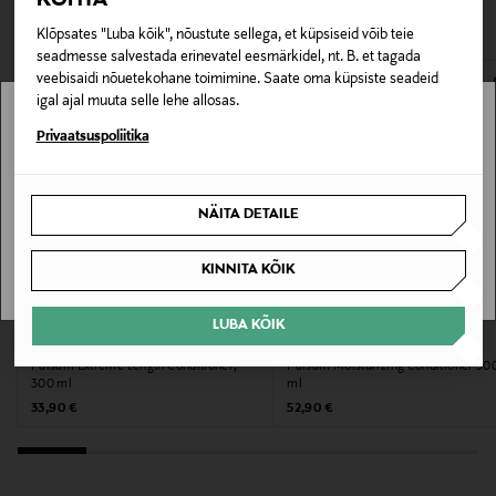
VAATASID KA
avamata originaalpakendis.
Pakendi suurus
Klõpsates "Luba kõik", nõustute sellega, et küpsiseid võib teie
seadmesse salvestada erinevatel eesmärkidel, nt. B. et tagada
300 ml
E-POE TAGASTUSED
veebisaidi nõuetekohane toimimine. Saate oma küpsiste seadeid
igal ajal muuta selle lehe allosas.
Kategooria
Stockmann pole Sinu riigis saadaval.
Privaatsuspoliitika
Juustesse jäetav palsam
Sinu riiki ei ole kohaletoimetamine saadaval.
Suurus
NÄITA DETAILE
SAAN ARU
300 ml
KINNITA KÕIK
Valmistaja tootenumber
LUBA KÕIK
COND-300
REDKEN
BALMAIN HAIR
Palsam Extreme Length Conditioner,
Palsam Moisturizing Conditioner 30
Tootja
300 ml
ml
Original Price
Original Price
33,90 €
52,90 €
Four Reasons | Miraculos Oy
Tootja aadress