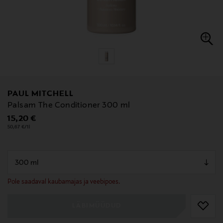
PAUL MITCHELL
Palsam The Conditioner 300 ml
Original Price
15,20 €
50,67 €/1l
null
null
Pole saadaval kaubamajas ja veebipoes.
LÄBIMÜÜDUD