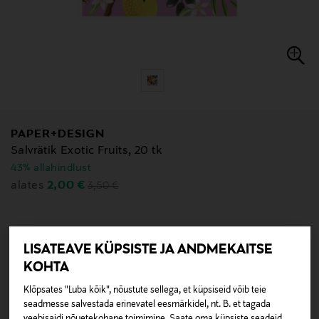
PAPER+DESIGN
Salvrätik Exotic Fruits, 20 tk
43% allahindlust
Original Price
Discounted Price
2,00 €
alates
3,50 €
Vali
Värv
LISATEAVE KÜPSISTE JA ANDMEKAITSE
KOHTA
Klõpsates "Luba kõik", nõustute sellega, et küpsiseid võib teie
seadmesse salvestada erinevatel eesmärkidel, nt. B. et tagada
veebisaidi nõuetekohane toimimine. Saate oma küpsiste seadeid