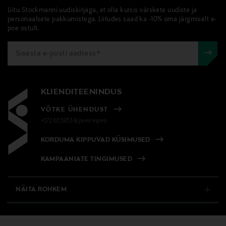
Tarnimine pakiautomaati või postkontorisse
kasutamiseks kui ka pidustusteks, tuues
Liitu Stockmanni uudiskirjaga, et olla kursis värskete uudiste ja
LOE LISAKS
0,00 € – 4,90 €
söögikordadesse rõõmu ja värvi. Mugav suurus ja
personaalsete pakkumistega. Liitudes saad ka -10% oma järgmiselt e-
poe ostult.
kvaliteetne materjal muudavad need salvrätikud
Materjal
suurepäraseks valikuks nii igapäevaseks kui ka
100% paber
pidulikuks kasutamiseks.
Värv
MULTICOLOR
KLIENDITEENINDUS
VÕTKE ÜHENDUST
Tootjamaa
+372 6339539(pvm/mpm)
SAKSAMAA
KORDUMA KIPPUVAD KÜSIMUSED
Valmistaja tootenumber
KAMPAANIATE TINGIMUSED
198137
NÄITA ROHKEM
Tootja
E-POOD
Duni AB