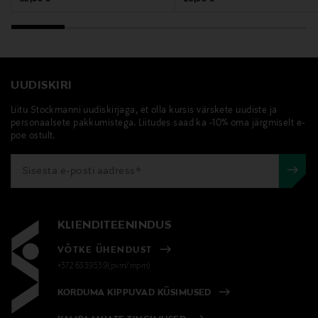
UUDISKIRI
Liitu Stockmanni uudiskirjaga, et olla kursis värskete uudiste ja
personaalsete pakkumistega. Liitudes saad ka -10% oma järgmiselt e-
poe ostult.
KLIENDITEENINDUS
VÕTKE ÜHENDUST
+372 6339539(pvm/mpm)
KORDUMA KIPPUVAD KÜSIMUSED