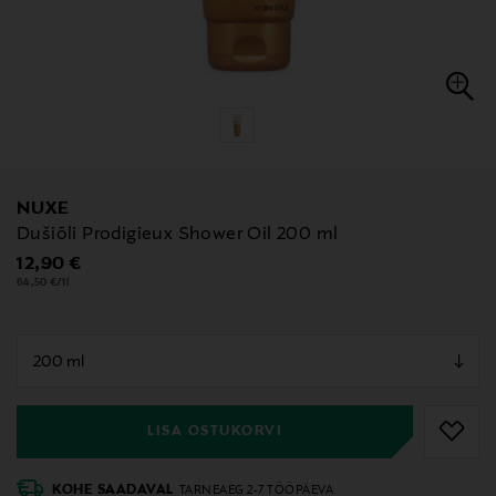
NUXE
Dušiõli Prodigieux Shower Oil 200 ml
Original Price
12,90 €
64,50 €/1l
null
null
LISA OSTUKORVI
KOHE SAADAVAL
TARNEAEG 2-7 TÖÖPÄEVA