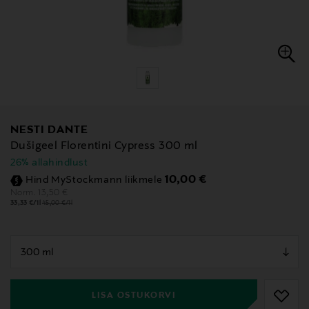
NESTI DANTE
Dušigeel Florentini Cypress 300 ml
26% allahindlust
Discounted Price
10,00 €
Hind MyStockmann liikmele
Original Price
13,50 €
Norm.
33,33 €/1l
45,00 €/1l
null
null
LISA OSTUKORVI