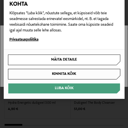
TEISED KLIENDID
tagastada ainult avamata pakendis. Tagastatavad suletud
Tootenumber
KOHTA
pakendis kosmeetika- ja loodustooted peavad olema
VAATASID KA
133481356
avamata originaalpakendis.
Klõpsates "Luba kõik", nõustute sellega, et küpsiseid võib teie
seadmesse salvestada erinevatel eesmärkidel, nt. B. et tagada
E-POE TAGASTUSED
veebisaidi nõuetekohane toimimine. Saate oma küpsiste seadeid
Pakendi suurus
igal ajal muuta selle lehe allosas.
300 ml
Stockmann pole Sinu riigis saadaval.
Privaatsuspoliitika
Suurus
Sinu riiki ei ole kohaletoimetamine saadaval.
300 ml
NÄITA DETAILE
SAAN ARU
Valmistaja tootenumber
KINNITA KÕIK
837524002704
LUBA KÕIK
Tootja
L'ORÉAL PARIS
AUGUSTINUS BADER
Hydra Energetic dušigeel 300 ml
Dušigeel The Body Cleanser
New Organics Oy
Original Price
Original Price
4,90 €
51,00 €
Tootja aadress