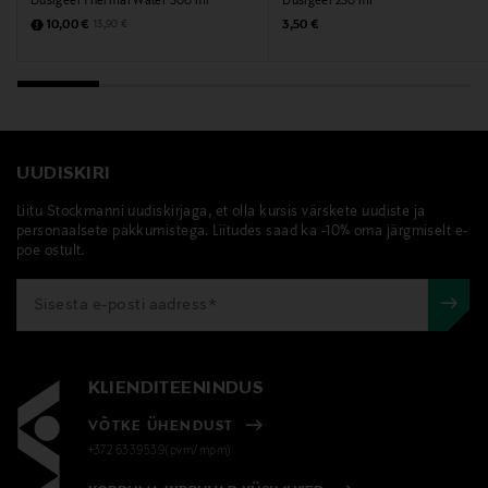
Dušigeel Thermal Water 300 ml
Dušigeel 250 ml
Discounted Price
Original Price
Original Price
10,00 €
3,50 €
13,90 €
UUDISKIRI
Liitu Stockmanni uudiskirjaga, et olla kursis värskete uudiste ja
personaalsete pakkumistega. Liitudes saad ka -10% oma järgmiselt e-
poe ostult.
KLIENDITEENINDUS
VÕTKE ÜHENDUST
+372 6339539(pvm/mpm)