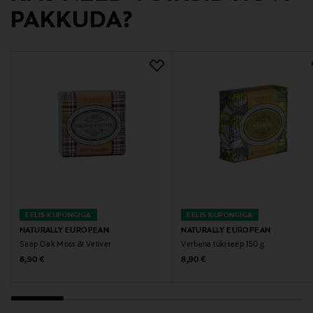
Tootja aadress
PAKKUDA?
Perämiehenkatu 10-12 F 214, 00150, Helsinki, Finland
Digitaalne aadress
info@norriscos.fi
Märksõnad
Naturally European, seep
EELIS KUPONGIGA
EELIS KUPONGIGA
NATURALLY EUROPEAN
NATURALLY EUROPEAN
Seep Oak Moss & Vetiver
Verbena tükiseep 150 g
Original Price
Original Price
8,90 €
8,90 €