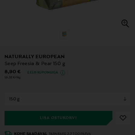
NATURALLY EUROPEAN
Seep Freesia & Pear 150 g
Original Price
8,90 €
EELIS KUPONGIGA
59,33 €/1kg
null
null
LISA OSTUKORVI
KOHE SAADAVAL
TARNEAEG 2-7 TÖÖPÄEVA