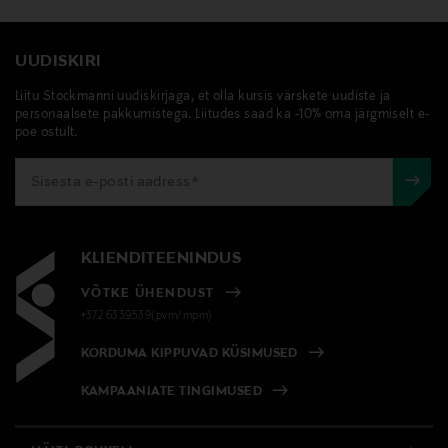
UUDISKIRI
Liitu Stockmanni uudiskirjaga, et olla kursis värskete uudiste ja
personaalsete pakkumistega. Liitudes saad ka -10% oma järgmiselt e-
poe ostult.
KLIENDITEENINDUS
VÕTKE ÜHENDUST
+372 6339539(pvm/mpm)
KORDUMA KIPPUVAD KÜSIMUSED
KAMPAANIATE TINGIMUSED