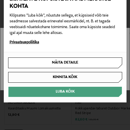
istub kindlalt käes. Mõõdud 60 × 8 × 5 cm.
TEISED KLIENDID
Tarnimine pakiautomaati või postkontorisse
KOHTA
0,00 € – 4,90 €
VAATASID KA
Klõpsates "Luba kõik", nõustute sellega, et küpsiseid võib teie
Tootenumber
seadmesse salvestada erinevatel eesmärkidel, nt. B. et tagada
178361606
veebisaidi nõuetekohane toimimine. Saate oma küpsiste seadeid
igal ajal muuta selle lehe allosas.
Materjal
Stockmann pole Sinu riigis saadaval.
Privaatsuspoliitika
Metall, klaaskiud, polüester, polüpropüleen
Sinu riiki ei ole kohaletoimetamine saadaval.
NÄITA DETAILE
Värv
SAAN ARU
MULTICOLOR
KINNITA KÕIK
Suurus
LUBA KÕIK
EELIS KUPONGIGA
SOODUSTUS 31%
60 x 8 x 5
MOOMIN ARABIA
HAY
Kaarditasku Muumi Lomakuumetta
Kokkupandav taburet Outdoor Marke
Tootjamaa
Red Stripe
Original Price
12,90 €
Discounted Price
Original Price
82,60 €
120,00 €
HIINA