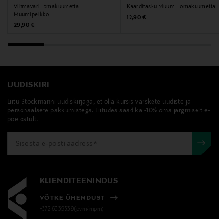
Vihmavari Lomakuumetta
Kaarditasku Muumi Lomakuumetta
Muumipeikko
Original Price
12,90 €
Original Price
29,90 €
UUDISKIRI
Liitu Stockmanni uudiskirjaga, et olla kursis värskete uudiste ja
personaalsete pakkumistega. Liitudes saad ka -10% oma järgmiselt e-
poe ostult.
KLIENDITEENINDUS
VÕTKE ÜHENDUST
+372 6339539(pvm/mpm)