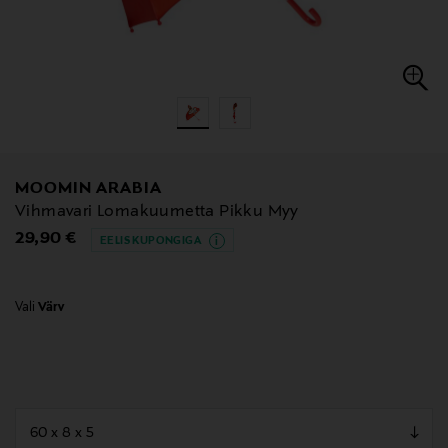
MOOMIN ARABIA
Vihmavari Lomakuumetta Pikku Myy
Original Price
29,90 €
EELIS KUPONGIGA
Vali
Värv
null
null