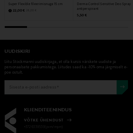
Super Flexible fileerimisnuga 15 cm
Derma Control Sensitive Deo Spray
antiperspirant
Discounted Price
Original Price
22,00 €
28,00 €
Original Price
5,50 €
UUDISKIRI
Liitu Stockmanni uudiskirjaga, et olla kursis värskete uudiste ja
personaalsete pakkumistega. Liitudes saad ka -10% oma järgmiselt e-
poe ostult.
KLIENDITEENINDUS
VÕTKE ÜHENDUST
+372 6339539(pvm/mpm)