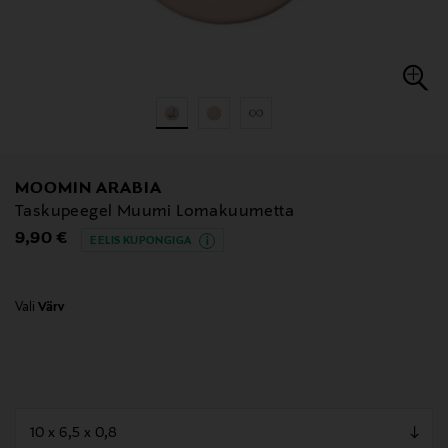
MOOMIN ARABIA
Taskupeegel Muumi Lomakuumetta
Original Price
9,90 €
EELIS KUPONGIGA
Vali
Värv
null
null