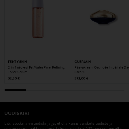
FENTY SKIN
GUERLAIN
2-in-1 näovesi Fat Water Pore-Refining
Päevakreem Orchidée Impériale Da
Toner Serum
Cream
Original Price
Original Price
32,50 €
572,00 €
UUDISKIRI
Liitu Stockmanni uudiskirjaga, et olla kursis värskete uudiste ja
personaalsete pakkumistega. Liitudes saad ka -10% oma järgmiselt e-