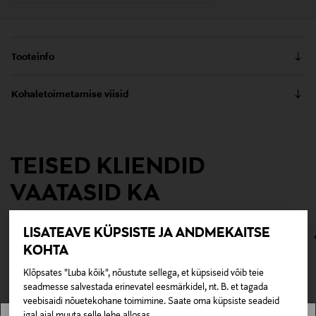
Tooteinfo
Roostevabast terasest vahvaid Muumi-teemalisi
Kohaletoimetamise viisid
söögiriistu võib pesta nõudepesumasinas.
Kättesaamine poest
Tootenumber
0,00 €
112357627
TEISED KLIENDID
Tarnimine pakiautomaati või postkontorisse
0,00 € – 4,90 €
VAATASID KA
Materjal
Teras
LISATEAVE KÜPSISTE JA ANDMEKAITSE
KOHTA
Tootjamaa
VIETNAM
Klõpsates "Luba kõik", nõustute sellega, et küpsiseid võib teie
seadmesse salvestada erinevatel eesmärkidel, nt. B. et tagada
veebisaidi nõuetekohane toimimine. Saate oma küpsiste seadeid
Tootja