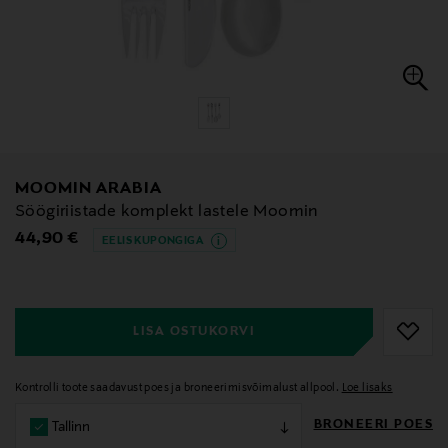
MOOMIN ARABIA
Söögiriistade komplekt lastele Moomin
Original Price
44,90 €
EELIS KUPONGIGA
null
null
LISA OSTUKORVI
Kontrolli toote saadavust poes ja broneerimisvõimalust allpool.
Loe lisaks
BRONEERI POES
Tallinn