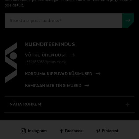
poe ostult.
KLIENDITEENINDUS
VÕTKE ÜHENDUST
+372 6339539(pvm/mpm)
KORDUMA KIPPUVAD KÜSIMUSED
KAMPAANIATE TINGIMUSED
NÄITA ROHKEM
E-POOD
Instagram
Facebook
Pinterest
PÜSIKLIENDITEENINDUS