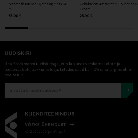
Näomask Intense Hydrating Mask 60
Kehakreem Amsterdam Collection B
ml
Cream
Original Price
Original Price
35,00 €
25,90 €
UUDISKIRI
Liitu Stockmanni uudiskirjaga, et olla kursis värskete uudiste ja
personaalsete pakkumistega. Liitudes saad ka -10% oma järgmiselt e-
poe ostult.
KLIENDITEENINDUS
VÕTKE ÜHENDUST
+372 6339539(pvm/mpm)