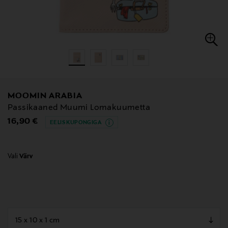
MOOMIN ARABIA
Passikaaned Muumi Lomakuumetta
Original Price
16,90 €
EELIS KUPONGIGA
Vali
Värv
null
null