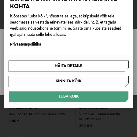
Valmistatud vastupidavast PU-materjalist, sees
TEISED KLIENDID
Tarnimine pakiautomaati või postkontorisse
KOHTA
polüestervooder. Mõõdud 15 × 10 × 1 cm.
LOE LISAKS
0,00 € – 4,90 €
VAATASID KA
Klõpsates "Luba kõik", nõustute sellega, et küpsiseid võib teie
Tootenumber
seadmesse salvestada erinevatel eesmärkidel, nt. B. et tagada
veebisaidi nõuetekohane toimimine. Saate oma küpsiste seadeid
178361460
igal ajal muuta selle lehe allosas.
Stockmann pole Sinu riigis saadaval.
Privaatsuspoliitika
Materjal
Sinu riiki ei ole kohaletoimetamine saadaval.
PU, sisepool 100 % polüester
NÄITA DETAILE
Värv
SAAN ARU
KINNITA KÕIK
MULTICOLOR
LUBA KÕIK
Suurus
EELIS KUPONGIGA
EELIS KUPONGIGA
15 x 10 x 1 cm
MOOMIN ARABIA
MOOMIN ARABIA
Taskupeegel Muumi Lomakuumetta
Vihmavari Lomakuumetta
Muumipeikko
Original Price
9,90 €
Tootjamaa
Original Price
29,90 €
HIINA