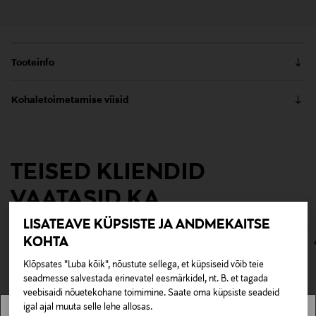
Tooteinfo
Koos Muumidega muutub magustoit seikluseks.
Kohaletoimetamise viisid
Kohvilusikat kaunistab tuttav Muumitroll.
Roostevabast terasest Moomin tooted on
Kättesaamine poest
nõudepesumasinas pestavad.
0,00 €
TEISED KLIENDID
Tarnimine pakiautomaati või postkontorisse
Tootenumber
0,00 € – 4,90 €
VAATASID KA
112356255
LISATEAVE KÜPSISTE JA ANDMEKAITSE
Materjal
KOHTA
roostevaba teras
Klõpsates "Luba kõik", nõustute sellega, et küpsiseid võib teie
seadmesse salvestada erinevatel eesmärkidel, nt. B. et tagada
Tootjamaa
veebisaidi nõuetekohane toimimine. Saate oma küpsiste seadeid
igal ajal muuta selle lehe allosas.
VIETNAM