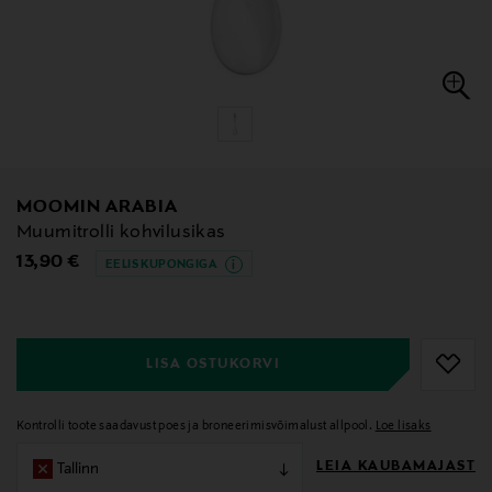
MOOMIN ARABIA
Muumitrolli kohvilusikas
Original Price
13,90 €
EELIS KUPONGIGA
null
null
LISA OSTUKORVI
Kontrolli toote saadavust poes ja broneerimisvõimalust allpool.
Loe lisaks
LEIA KAUBAMAJAST
Tallinn