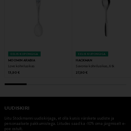
EELIS KUPONGIGA
EELIS KUPONGIGA
MOOMIN ARABIA
HACKMAN
Love kohvilusikas
Savonia kohvilusikas, 6 tk
Original Price
Original Price
13,90 €
27,90 €
UUDISKIRI
Liitu Stockmanni uudiskirjaga, et olla kursis värskete uudiste ja
personaalsete pakkumistega. Liitudes saad ka -10% oma järgmiselt e-
poe ostult.