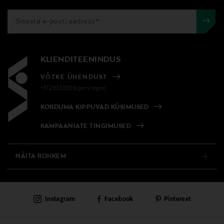
KLIENDITEENINDUS
VÕTKE ÜHENDUST
+372 6339539(pvm/mpm)
KORDUMA KIPPUVAD KÜSIMUSED
KAMPAANIATE TINGIMUSED
NÄITA ROHKEM
E-POOD
Instagram
Facebook
Pinterest
PÜSIKLIENDITEENINDUS