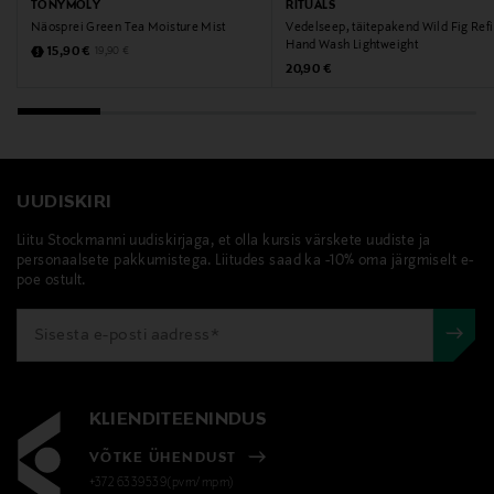
TONYMOLY
RITUALS
Märksõnad
Näosprei Green Tea Moisture Mist
Vedelseep, täitepakend Wild Fig Refi
moomin arabia, kruus, muumikruus, tass
Hand Wash Lightweight
Discounted Price
Original Price
15,90 €
19,90 €
Original Price
20,90 €
UUDISKIRI
Liitu Stockmanni uudiskirjaga, et olla kursis värskete uudiste ja
personaalsete pakkumistega. Liitudes saad ka -10% oma järgmiselt e-
poe ostult.
KLIENDITEENINDUS
VÕTKE ÜHENDUST
+372 6339539(pvm/mpm)