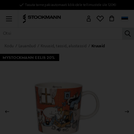
Tasuta tarne pakiautomaati kõikidele tellimustele üle 120€!
Menu
la
KÕIK TOOTED
NAISED
MEHED
LAPSED
KODU
KOSMEE
Kodu
Lauanõud
Kruusid, tassid, alustassid
Kruusid
MYSTOCKMANN EELIS 20%