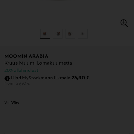
MOOMIN ARABIA
Kruus Muumi Lomakuumetta
20% allahindlust
Discounted Price
23,90 €
Hind MyStockmann liikmele
Original Price
29,90 €
Norm.
Vali
Värv