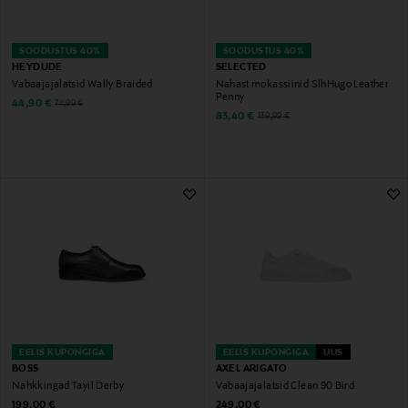
SOODUSTUS 40%
SOODUSTUS 40%
HEYDUDE
SELECTED
Vabaajajalatsid Wally Braided
Nahast mokassiinid SlhHugo Leather
Penny
Discounted Price
Original Price
44,90 €
74,99 €
Discounted Price
Original Price
83,40 €
139,99 €
EELIS KUPONGIGA
EELIS KUPONGIGA
UUS
BOSS
AXEL ARIGATO
Nahkkingad Tayil Derby
Vabaajajalatsid Clean 90 Bird
Original Price
Original Price
199,00 €
249,00 €