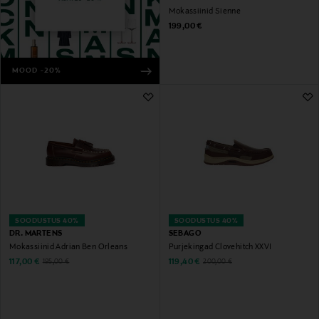
Mokassiinid Sienne
Original Price
199,00 €
MOOD -20%
SOODUSTUS 40%
SOODUSTUS 40%
DR. MARTENS
SEBAGO
Mokassiinid Adrian Ben Orleans
Purjekingad Clovehitch XXVI
Discounted Price
Discounted Price
Original Price
Original Price
117,00 €
119,40 €
195,00 €
200,00 €