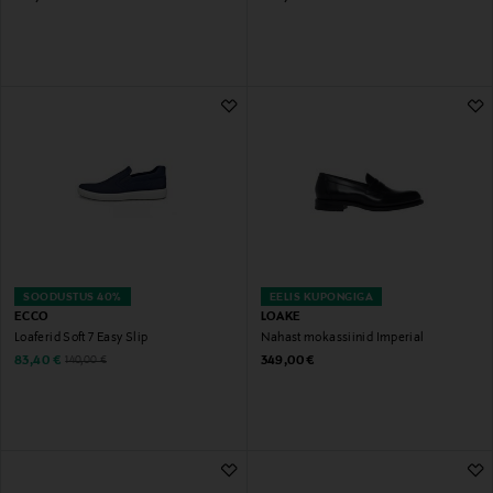
SOODUSTUS 40%
EELIS KUPONGIGA
ECCO
LOAKE
Loaferid Soft 7 Easy Slip
Nahast mokassiinid Imperial
Discounted Price
Original Price
Original Price
83,40 €
349,00 €
140,00 €