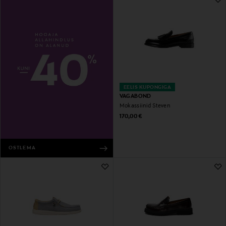
EELIS KUPONGIGA
VAGABOND
Mokassiinid Steven
Original Price
170,00 €
OSTLEMA