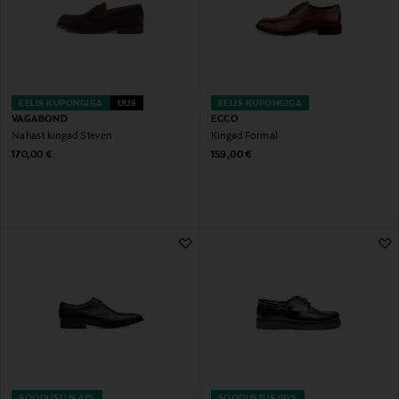
EELIS KUPONGIGA
UUS
EELIS KUPONGIGA
VAGABOND
ECCO
Nahast kingad Steven
Kingad Formal
Original Price
Original Price
170,00 €
159,00 €
SOODUSTUS 41%
SOODUSTUS 60%