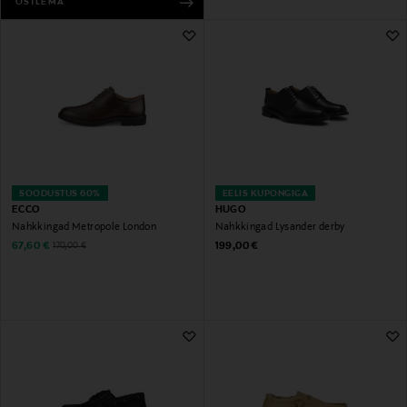
OSTLEMA
SOODUSTUS 60%
EELIS KUPONGIGA
ECCO
HUGO
Nahkkingad Metropole London
Nahkkingad Lysander derby
Discounted Price
Original Price
Original Price
67,60 €
199,00 €
170,00 €