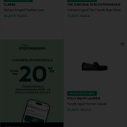
CLARKS
THE ORIGINAL 1936 COPENHAGEN
Nahast kingad Paulton Lace
Nahast kingad The Claude Boat Shoe
Discounted Price
Discounted Price
Original Price
Original Price
65,40 €
71,60 €
110,00 €
179,95 €
SOODUSTUS 40%
POLO RALPH LAUREN
Purjekingad Merton Casual
Discounted Price
Original Price
117,00 €
195,00 €