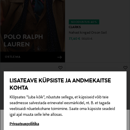
SOODUSTUS 40%
CLARKS
Nahast kingad Orson Sail
POLO RALPH
Discounted Price
Original Price
77,40 €
130,00 €
LAUREN
OSTLEMA
LISATEAVE KÜPSISTE JA ANDMEKAITSE
KOHTA
Klõpsates "Luba kõik", nõustute sellega, et küpsiseid võib teie
seadmesse salvestada erinevatel eesmärkidel, nt. B. et tagada
veebisaidi nõuetekohane toimimine. Saate oma küpsiste seadeid
igal ajal muuta selle lehe allosas.
SOODUSTUS 40%
EELIS KUPONGIGA
DR. MARTENS
LOAKE
Stockmann pole Sinu riigis saadaval.
Privaatsuspoliitika
Kingad Mayfare Polished Smooth
Patb lakk-kingad