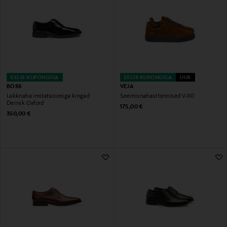
EELIS KUPONGIGA
EELIS KUPONGIGA
UUS
BOSS
VEJA
Lakknaha imitatsiooniga kingad
Seemisnahast tennised V-90
Derrek Oxford
Original Price
175,00 €
Original Price
350,00 €