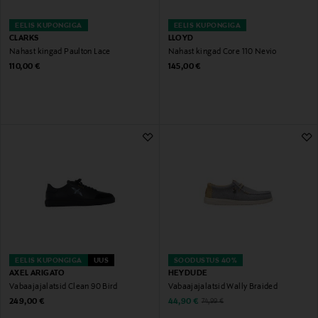
EELIS KUPONGIGA
EELIS KUPONGIGA
CLARKS
LLOYD
Nahast kingad Paulton Lace
Nahast kingad Core 110 Nevio
Original Price
Original Price
110,00 €
145,00 €
EELIS KUPONGIGA
UUS
SOODUSTUS 40%
AXEL ARIGATO
HEYDUDE
Vabaajajalatsid Clean 90 Bird
Vabaajajalatsid Wally Braided
Original Price
Discounted Price
Original Price
249,00 €
44,90 €
74,99 €