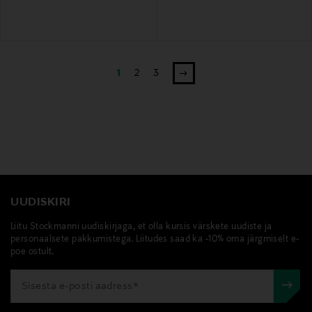
1
2
3
UUDISKIRI
Liitu Stockmanni uudiskirjaga, et olla kursis värskete uudiste ja
personaalsete pakkumistega. Liitudes saad ka -10% oma järgmiselt e-
poe ostult.