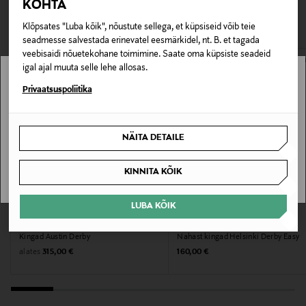
korrektseks igapäevaseks riietuseks.
KOHTA
LOE LISAKS
0,00 € – 4,90 €
VAATASID KA
Klõpsates "Luba kõik", nõustute sellega, et küpsiseid võib teie
Materjal
seadmesse salvestada erinevatel eesmärkidel, nt. B. et tagada
100% nahk
veebisaidi nõuetekohane toimimine. Saate oma küpsiste seadeid
igal ajal muuta selle lehe allosas.
Hooldusjuhendid
Stockmann pole Sinu riigis saadaval.
Privaatsuspoliitika
Puhastage regulaarselt niiske lapiga ja kasutage
Sinu riiki ei ole kohaletoimetamine saadaval.
materjalile sobivaid hooldusvahendeid. Kaitske
NÄITA DETAILE
niiskuse ja mustuse eest sobivate hoolduspihustitega.
SAAN ARU
KINNITA KÕIK
Värv
BLACK
LUBA KÕIK
EELIS KUPONGIGA
EELIS KUPONGIGA
MAGNANNI
ECCO
Tootjamaa
Kingad Austin Derby
Nahast kingad Helsinki Derby Easy
Original Price
Original Price
alates
315,00 €
160,00 €
RUMEENIA
Valmistaja tootenumber