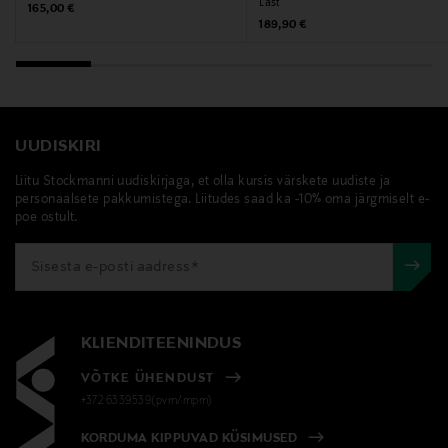
Last
Original Price
165,00 €
Original Price
189,90 €
UUDISKIRI
Liitu Stockmanni uudiskirjaga, et olla kursis värskete uudiste ja
personaalsete pakkumistega. Liitudes saad ka -10% oma järgmiselt e-
poe ostult.
KLIENDITEENINDUS
VÕTKE ÜHENDUST
+372 6339539(pvm/mpm)
KORDUMA KIPPUVAD KÜSIMUSED