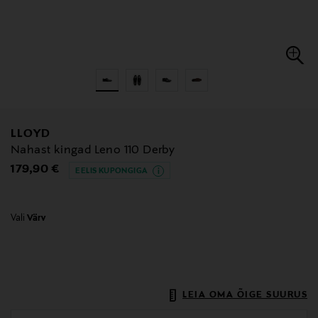
LLOYD
Nahast kingad Leno 110 Derby
Original Price
179,90 €
EELIS KUPONGIGA
Vali
Värv
LEIA OMA ÕIGE SUURUS