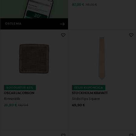
Discounted Price
Original Price
87,00 €
145,00 €
OSTLEMA
SOODUSTUS 45%
EELIS KUPONGIGA
OSCAR JACOBSON
STOCKHOLM KRAVATT
Rinnarätik
Siidist lips Square
Discounted Price
Original Price
Original Price
26,90 €
49,90 €
49,00 €