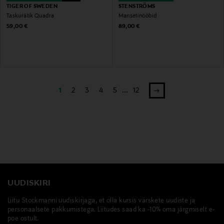
TIGER OF SWEDEN
STENSTRÖMS
Taskurätik Quadra
Mansetinööbid
Original Price
Original Price
59,00 €
89,00 €
1
2
3
4
5
...
12
UUDISKIRI
Liitu Stockmanni uudiskirjaga, et olla kursis värskete uudiste ja
personaalsete pakkumistega. Liitudes saad ka -10% oma järgmiselt e-
poe ostult.