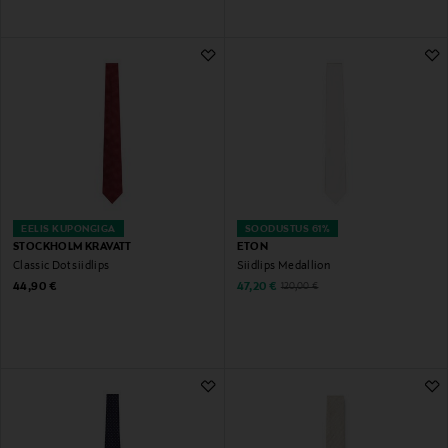
EELIS KUPONGIGA
SOODUSTUS 61%
STOCKHOLM KRAVATT
ETON
Classic Dot siidlips
Siidlips Medallion
Original Price
Discounted Price
Original Price
44,90 €
47,20 €
120,00 €