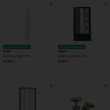
427 Tulemust
EELIS KUPONGIGA
EELIS KUPONGIGA
TURO
MATEX
Siidist lips Light Pink
Riidest taskurätik, 3 tk
Original Price
Original Price
69,00 €
12,90 €