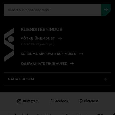
KLIENDITEENINDUS
VÕTKE ÜHENDUST
+372 6339539(pvm/mpm)
KORDUMA KIPPUVAD KÜSIMUSED
KAMPAANIATE TINGIMUSED
NÄITA ROHKEM
E-POOD
Instagram
Facebook
Pinterest
PÜSIKLIENDITEENINDUS
KAUBAMAJAD