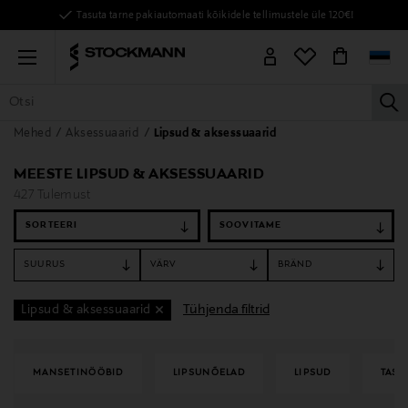
Tasuta tarne pakiautomaati kõikidele tellimustele üle 120€!
Menu
la
Mehed
Aksessuaarid
Lipsud & aksessuaarid
KÕIK TOOTED
NAISED
MEHED
LAPSED
KODU
KOSMEE
MEESTE LIPSUD & AKSESSUAARID
427 Tulemust
SORTEERI
SUURUS
VÄRV
BRÄND
Tühjenda filtrid
Lipsud & aksessuaarid
MANSETINÖÖBID
LIPSUNÕELAD
LIPSUD
TASK