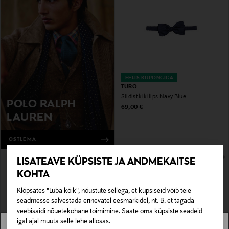
EELIS KUPONGIGA
TURO
Siidist kikilips Navy Blue
POLO RALPH
Original Price
69,00 €
LAUREN
OSTLEMA
LISATEAVE KÜPSISTE JA ANDMEKAITSE
KOHTA
Klõpsates "Luba kõik", nõustute sellega, et küpsiseid võib teie
seadmesse salvestada erinevatel eesmärkidel, nt. B. et tagada
veebisaidi nõuetekohane toimimine. Saate oma küpsiste seadeid
igal ajal muuta selle lehe allosas.