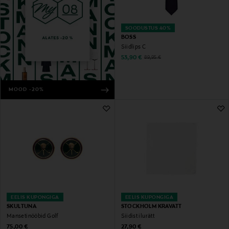
SOODUSTUS 40%
BOSS
Siidlips C
Discounted Price
Original Price
53,90 €
89,95 €
MOOD -20%
EELIS KUPONGIGA
EELIS KUPONGIGA
SKULTUNA
STOCKHOLM KRAVATT
Mansetinööbid Golf
Siidist ilurätt
Original Price
Original Price
75,00 €
27,90 €