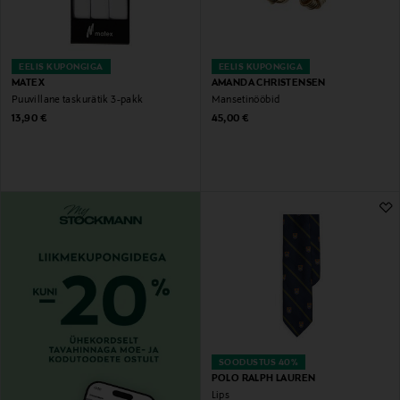
EELIS KUPONGIGA
EELIS KUPONGIGA
MATEX
AMANDA CHRISTENSEN
Puuvillane taskurätik 3-pakk
Mansetinööbid
Original Price
Original Price
13,90 €
45,00 €
SOODUSTUS 40%
POLO RALPH LAUREN
Lips