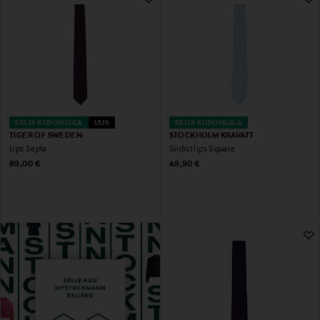
EELIS KUPONGIGA
UUS
EELIS KUPONGIGA
TIGER OF SWEDEN
STOCKHOLM KRAVATT
Lips Septa
Siidist lips Square
Original Price
Original Price
89,00 €
49,90 €