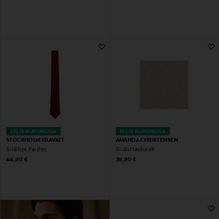
EELIS KUPONGIGA
EELIS KUPONGIGA
STOCKHOLM KRAVATT
AMANDA CHRISTENSEN
Siidilips Paisley
Siidist taskurätt
Original Price
Original Price
44,90 €
39,90 €