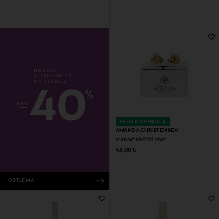
EELIS KUPONGIGA
AMANDA CHRISTENSEN
mansetinööbid Knot
Original Price
43,00 €
OSTLEMA