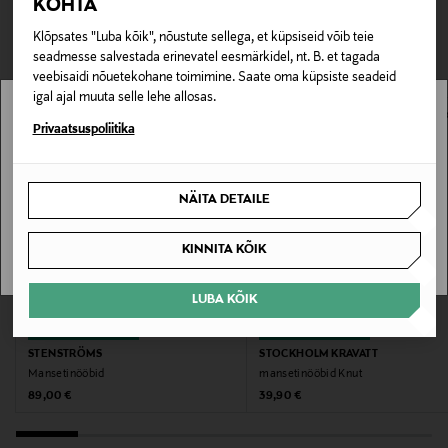
KOHTA
TEISED KLIENDID
Tarnimine pakiautomaati või postkontorisse
178044790
0,00 € – 4,90 €
Klõpsates "Luba kõik", nõustute sellega, et küpsiseid võib teie
VAATASID KA
seadmesse salvestada erinevatel eesmärkidel, nt. B. et tagada
Materjal
veebisaidi nõuetekohane toimimine. Saate oma küpsiste seadeid
igal ajal muuta selle lehe allosas.
Kullatud messing, email
Stockmann pole Sinu riigis saadaval.
Privaatsuspoliitika
Värv
Sinu riiki ei ole kohaletoimetamine saadaval.
BLUE
NÄITA DETAILE
SAAN ARU
Suurus
KINNITA KÕIK
One size
LUBA KÕIK
Tootjamaa
EELIS KUPONGIGA
EELIS KUPONGIGA
HIINA
STENSTRÖMS
STOCKHOLM KRAVATT
Mansetinööbid
mansetinööbid Knut
Original Price
Original Price
89,00 €
39,90 €
Valmistaja tootenumber
754-B