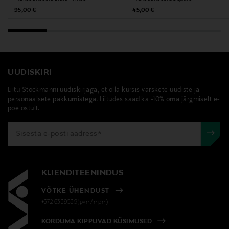
Original Price
Original Price
95,00 €
45,00 €
UUDISKIRI
Liitu Stockmanni uudiskirjaga, et olla kursis värskete uudiste ja
personaalsete pakkumistega. Liitudes saad ka -10% oma järgmiselt e-
poe ostult.
KLIENDITEENINDUS
VÕTKE ÜHENDUST
+372 6339539(pvm/mpm)
KORDUMA KIPPUVAD KÜSIMUSED