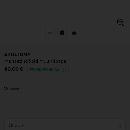
SKULTUNA
Mansetinööbid Muumipapa
Original Price
80,00 €
EELIS KUPONGIGA
Vali
Värv
null
null