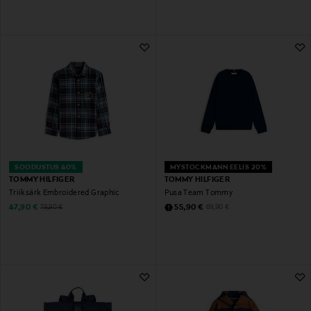
SOODUSTUS 40%
MYSTOCKMANN EELIS 20%
TOMMY HILFIGER
TOMMY HILFIGER
Triiksärk Embroidered Graphic
Pusa Team Tommy
Discounted Price
Discounted Price
Original Price
Original Price
47,90 €
55,90 €
79,90 €
69,90 €