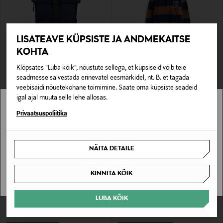
LISATEAVE KÜPSISTE JA ANDMEKAITSE
KOHTA
SOODUSTUS 40%
SOODUSTUS 60%
Klõpsates "Luba kõik", nõustute sellega, et küpsiseid võib teie
TOMMY HILFIGER
TOMMY HILFIGER
seadmesse salvestada erinevatel eesmärkidel, nt. B. et tagada
Seljakott Heritage Flag Rolltop
Kapuutsiga pusa Varsity Stripe Button
veebisaidi nõuetekohane toimimine. Saate oma küpsiste seadeid
Discounted Price
Discounted Price
Original Price
Original Price
53,90 €
39,60 €
89,90 €
99,90 €
igal ajal muuta selle lehe allosas.
Stockmann pole Sinu riigis saadaval.
Privaatsuspoliitika
Sinu riiki ei ole kohaletoimetamine saadaval.
NÄITA DETAILE
SAAN ARU
KINNITA KÕIK
LUBA KÕIK