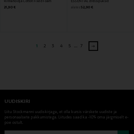
Rinnahoidja Cotton Fixed Foam
ESSENTIAL dressipüksid
Original Price
Original Price
alates
21,90 €
52,90 €
1
2
3
4
5
...
7
UUDISKIRI
Liitu Stockmanni uudiskirjaga, et olla kursis värskete uudiste ja
personaalsete pakkumistega. Liitudes saad ka -10% oma järgmiselt e-
poe ostult.