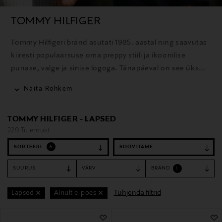
TOMMY HILFIGER
Tommy Hilfigeri bränd asutati 1985. aastal ning saavutas
kiiresti populaarsuse oma preppy stiili ja ikoonilise
punase, valge ja sinise logoga. Tänapäeval on see üks
maailma tuntumaid moebrände, mis pakub rõivaid,
Näita Rohkem
aksessuaare ja lõhnatooteid selgelt äratuntavas
Ameerika stiilis.
TOMMY HILFIGER - LAPSED
229 Tulemust
SORTEERI
3
SUURUS
VÄRV
BRÄND
1
Tühjenda filtrid
Lapsed
Ainult e-poes
229 Tulemust