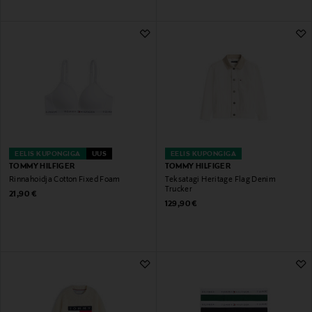
EELIS KUPONGIGA
UUS
EELIS KUPONGIGA
TOMMY HILFIGER
TOMMY HILFIGER
Rinnahoidja Cotton Fixed Foam
Teksatagi Heritage Flag Denim
Trucker
Original Price
21,90 €
Original Price
129,90 €