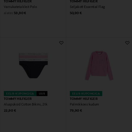
TOMMY HILFIGER
TOMMY HILFIGER
Varrukateta kleit Polo
Seljakott Essential Flag
Original Price
Original Price
alates
59,90 €
50,90 €
EELIS KUPONGIGA
UUS
EELIS KUPONGIGA
TOMMY HILFIGER
TOMMY HILFIGER
Aluspüksid Cotton Bikini, 2 tk
Palmikkoes kudum
Original Price
Original Price
22,90 €
79,90 €