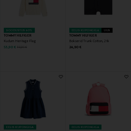
SOODUSTUS 40%
EELIS KUPONGIGA
UUS
TOMMY HILFIGER
TOMMY HILFIGER
Kudum Heritage Flag
Bokserid Trunk Cotton, 2 tk
Discounted Price
Original Price
Original Price
53,90 €
24,90 €
89,90 €
EELIS KUPONGIGA
EELIS KUPONGIGA