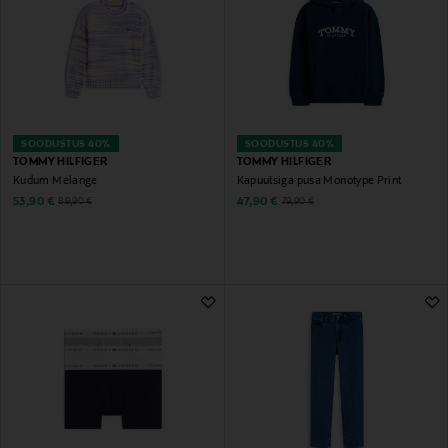
SOODUSTUS 40%
SOODUSTUS 40%
TOMMY HILFIGER
TOMMY HILFIGER
Kudum Melange
Kapuutsiga pusa Monotype Print
Discounted Price
Discounted Price
Original Price
Original Price
53,90 €
47,90 €
89,90 €
79,90 €