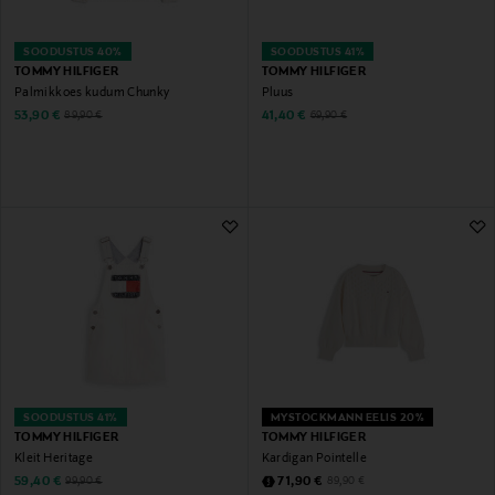
SOODUSTUS 40%
SOODUSTUS 41%
TOMMY HILFIGER
TOMMY HILFIGER
Palmikkoes kudum Chunky
Pluus
Discounted Price
Discounted Price
Original Price
Original Price
53,90 €
41,40 €
89,90 €
69,90 €
SOODUSTUS 41%
MYSTOCKMANN EELIS 20%
TOMMY HILFIGER
TOMMY HILFIGER
Kleit Heritage
Kardigan Pointelle
Discounted Price
Discounted Price
Original Price
Original Price
59,40 €
71,90 €
99,90 €
89,90 €