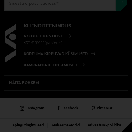
KLIENDITEENINDUS
VÕTKE ÜHENDUST
+372 6339539(pvm/mpm)
KORDUMA KIPPUVAD KÜSIMUSED
KAMPAANIATE TINGIMUSED
NÄITA ROHKEM
E-POOD
Instagram
Facebook
Pinterest
PÜSIKLIENDITEENINDUS
KAUBAMAJAD
Lepingutingimused
Maksemeetodid
Privaatsus-poliitika