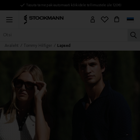
Tasuta tarne pakiautomaati kõikidele tellimustele üle 120€!
Menu
la
Avaleht
Tommy Hilfiger
Lapsed
KÕIK TOOTED
NAISED
MEHED
LAPSED
KODU
KOSMEE