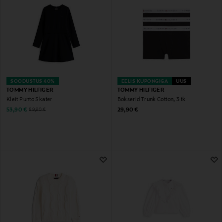
SOODUSTUS 40%
EELIS KUPONGIGA
UUS
TOMMY HILFIGER
TOMMY HILFIGER
Kleit Punto Skater
Bokserid Trunk Cotton, 3 tk
Discounted Price
Original Price
Original Price
53,90 €
29,90 €
89,90 €