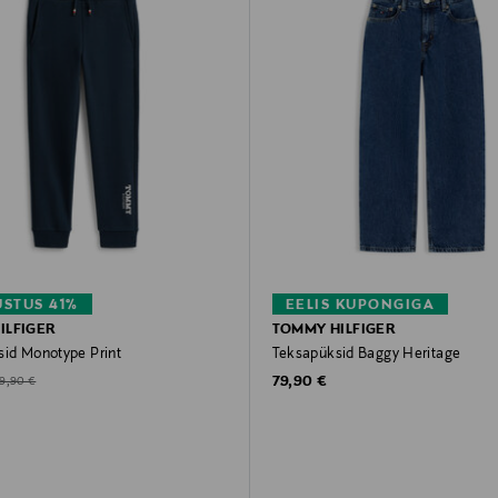
STUS 41%
EELIS KUPONGIGA
ILFIGER
TOMMY HILFIGER
sid Monotype Print
Teksapüksid Baggy Heritage
Original Price
d Price
riginal Price
79,90 €
9,90 €