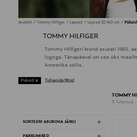
Avaleht
Tommy Hilfiger
Lapsed
Lapsed 92-140 cm
Püksid
TOMMY HILFIGER
Tommy Hilfigeri bränd asutati 1985. aas
logoga. Tänapäeval on see üks maailm
Ameerika stiilis.
Tühjenda filtrid
Püksid
TOMMY HI
11 Tulemust
11 Tulemust
SORTEERI ASUKOHA JÄRGI
PAKKUMISED