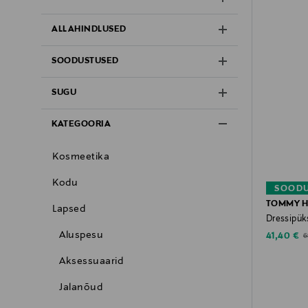
ALLAHINDLUSED
SOODUSTUSED
SUGU
KATEGOORIA
Kosmeetika
Kodu
SOODU
TOMMY H
Lapsed
Dressipük
Aluspesu
Discounte
O
41,40 €
6
Aksessuaarid
Jalanõud