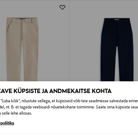
EAVE KÜPSISTE JA ANDMEKAITSE KOHTA
"Luba kõik", nõustute sellega, et küpsiseid võib teie seadmesse salvestada erine
 KUPONGIGA
EELIS KUPONGIGA
el, nt. B. et tagada veebisaidi nõuetekohane toimimine. Saate oma küpsiste sead
 selle lehe allosas.
ILFIGER
TOMMY HILFIGER
85 Chino
Püksid Baggy Pleated Chino
poliitika
rice
Original Price
69,90 €