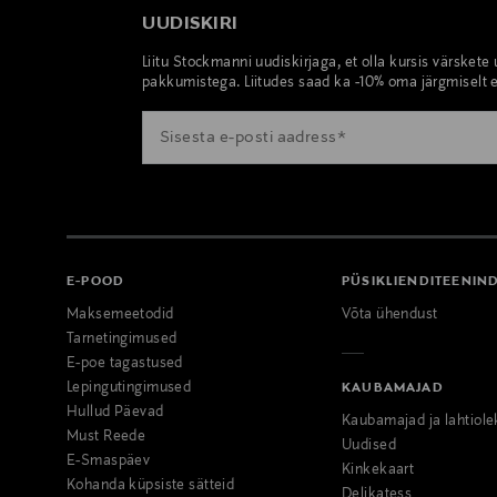
UUDISKIRI
Liitu Stockmanni uudiskirjaga, et olla kursis värskete
pakkumistega. Liitudes saad ka -10% oma järgmiselt e
E-POOD
PÜSIKLIENDITEENIN
Maksemeetodid
Võta ühendust
Tarnetingimused
E-poe tagastused
Lepingutingimused
KAUBAMAJAD
Hullud Päevad
Kaubamajad ja lahtiole
Must Reede
Uudised
E-Smaspäev
Kinkekaart
Kohanda küpsiste sätteid
Delikatess