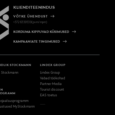
KLIENDITEENINDUS
VÕTKE ÜHENDUST
+372 6339539(pvm/mpm)
KORDUMA KIPPUVAD KÜSIMUSED
KAMPAANIATE TINGIMUSED
NDLIK STOCKMANN
LINDEX GROUP
k Stockmann
Lindex Group
Vabad töökohad
Partner Media
NN
Tourist discount
ROGRAMM
EAS toetus
ojaalsusprogramm
odustused MyStockmann