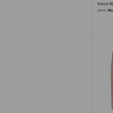
Püksid 19
Ori
59
alates