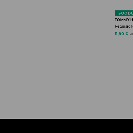
SOODU
TOMMY H
Retuusid 
Discounte
Or
11,90 €
29