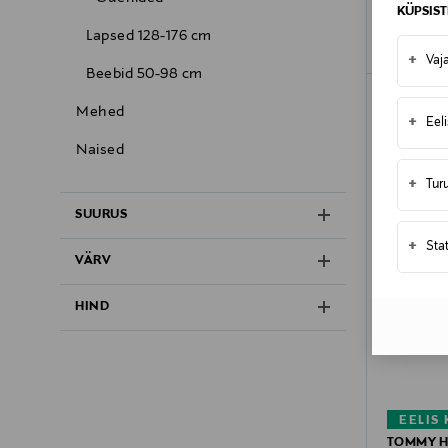
KÜPSIS
Lapsed 128-176 cm
+
Vaj
Beebid 50-98 cm
Mehed
+
Eel
Naised
+
Tur
SUURUS
+
Sta
VÄRV
HIND
EELIS
TOMMY H