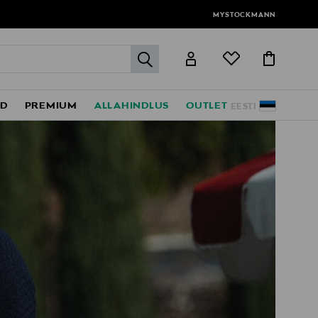
MYSTOCKMANN
label.header.go
ED
PREMIUM
ALLAHINDLUS
OUTLET
EESTI