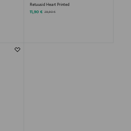
Retuusid Heart Printed
Discounted Price
Original Price
11,90 €
29,90 €