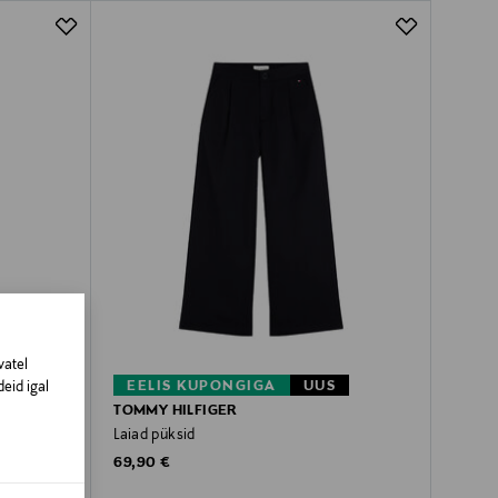
vatel
EELIS KUPONGIGA
UUS
eid igal
TOMMY HILFIGER
Laiad püksid
Original Price
69,90 €