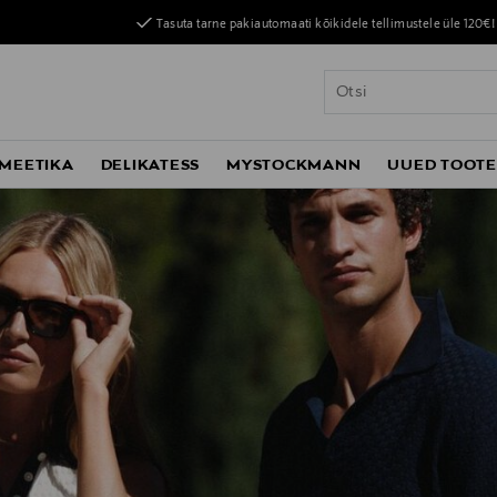
Tasuta tarne pakiautomaati kõikidele tellimustele üle 120€!
MEETIKA
DELIKATESS
MYSTOCKMANN
UUED TOOT