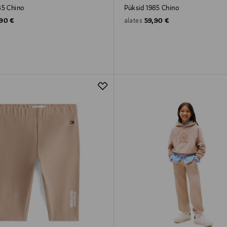
85 Chino
Püksid 1985 Chino
ginal Price
Original Price
,90 €
59,90 €
alates