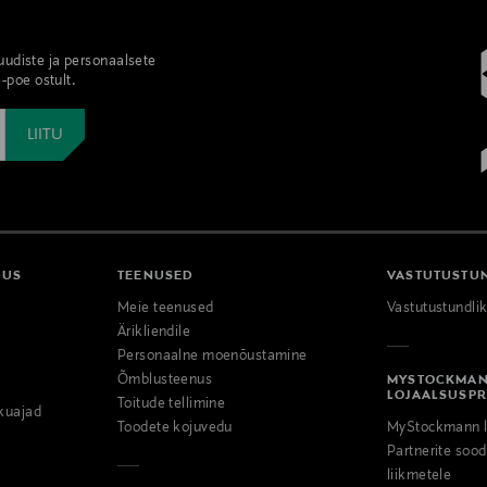
 uudiste ja personaalsete
-poe ostult.
DUS
TEENUSED
VASTUTUSTU
Meie teenused
Vastutustundli
Ärikliendile
Personaalne moenõustamine
Õmblusteenus
MYSTOCKMA
LOJAALSUSP
Toitude tellimine
kuajad
Toodete kojuvedu
MyStockmann l
Partnerite so
liikmetele