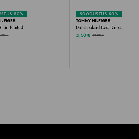
STUS 60%
SOODUSTUS 60%
ILFIGER
TOMMY HILFIGER
Heart Printed
Dressipüksid Tonal Crest
d Price
Discounted Price
iginal Price
Original Price
31,90 €
,90 €
79,90 €