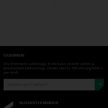
UUDISKIRI
Liitu Stockmanni uudiskirjaga, et olla kursis värskete uudiste ja
personaalsete pakkumistega. Liitudes saad ka -10% oma järgmiselt e-
poe ostult.
KLIENDITEENINDUS