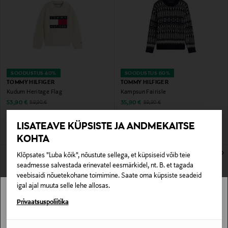
SOODUSTUS 40%
SOODUSTUS 60%
TOMMY HILFIGER
TOMMY HILFIGER
Kudum Heritage Flag
Kampsun Fairisle
Discounted Price
Discounted Price
Original Price
Original Price
53,90 €
35,90 €
89,90 €
89,90 €
LISATEAVE KÜPSISTE JA ANDMEKAITSE
KOHTA
Klõpsates "Luba kõik", nõustute sellega, et küpsiseid võib teie
seadmesse salvestada erinevatel eesmärkidel, nt. B. et tagada
veebisaidi nõuetekohane toimimine. Saate oma küpsiste seadeid
igal ajal muuta selle lehe allosas.
Stockmann pole Sinu riigis saadaval.
Privaatsuspoliitika
Sinu riiki ei ole kohaletoimetamine saadaval.