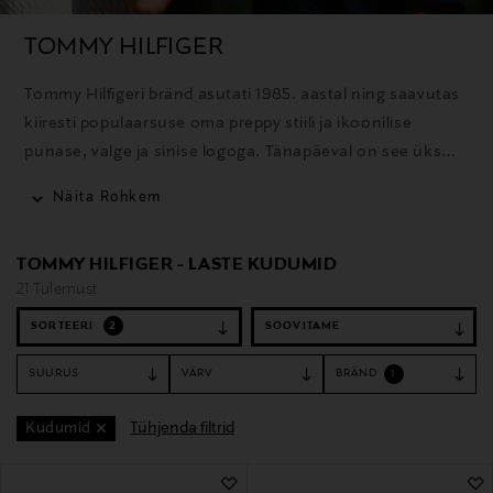
TOMMY HILFIGER
Tommy Hilfigeri bränd asutati 1985. aastal ning saavutas
kiiresti populaarsuse oma preppy stiili ja ikoonilise
punase, valge ja sinise logoga. Tänapäeval on see üks
maailma tuntumaid moebrände, mis pakub rõivaid,
Näita Rohkem
aksessuaare ja lõhnatooteid selgelt äratuntavas
Ameerika stiilis.
TOMMY HILFIGER - LASTE KUDUMID
21 Tulemust
SORTEERI
2
SUURUS
VÄRV
BRÄND
1
Tühjenda filtrid
Kudumid
21 Tulemust