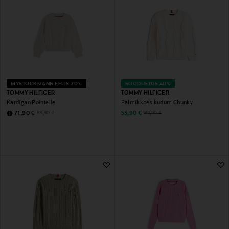
MYSTOCKMANN EELIS 20%
SOODUSTUS 40%
TOMMY HILFIGER
TOMMY HILFIGER
Kardigan Pointelle
Palmikkoes kudum Chunky
Discounted Price
Discounted Price
Original Price
Original Price
71,90 €
53,90 €
89,90 €
89,90 €