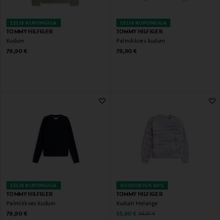
EELIS KUPONGIGA
EELIS KUPONGIGA
TOMMY HILFIGER
TOMMY HILFIGER
Kudum
Palmikkoes kudum
Original Price
Original Price
79,90 €
79,90 €
EELIS KUPONGIGA
SOODUSTUS 40%
TOMMY HILFIGER
TOMMY HILFIGER
Palmikkoes kudum
Kudum Melange
Original Price
Discounted Price
Original Price
79,90 €
53,90 €
89,90 €