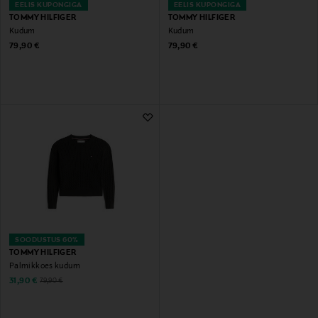
EELIS KUPONGIGA
EELIS KUPONGIGA
TOMMY HILFIGER
TOMMY HILFIGER
Kudum
Kudum
Original Price
Original Price
79,90 €
79,90 €
SOODUSTUS 60%
TOMMY HILFIGER
Palmikkoes kudum
Discounted Price
Original Price
31,90 €
79,90 €