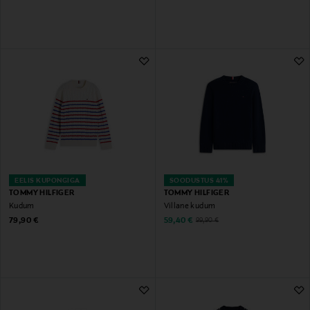
EELIS KUPONGIGA
SOODUSTUS 41%
TOMMY HILFIGER
TOMMY HILFIGER
Kudum
Villane kudum
Original Price
Discounted Price
Original Price
79,90 €
59,40 €
99,90 €