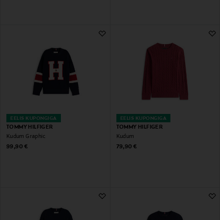
EELIS KUPONGIGA
EELIS KUPONGIGA
TOMMY HILFIGER
TOMMY HILFIGER
Kudum Graphic
Kudum
Original Price
Original Price
99,90 €
79,90 €