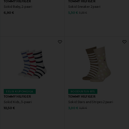
TOMMY HILFIGER
TOMMY HILFIGER
Sokid Baby, 2-paari
Sokid Sneaker 2 paari
Original Price
Discounted Price
Original Price
6,90 €
5,30 €
8,99 €
EELIS KUPONGIGA
SOODUSTUS 61%
TOMMY HILFIGER
TOMMY HILFIGER
Sokid Kids, 3-paari
Sokid Stars and Stripes 2 paari
Original Price
Discounted Price
Original Price
10,50 €
3,90 €
9,99 €