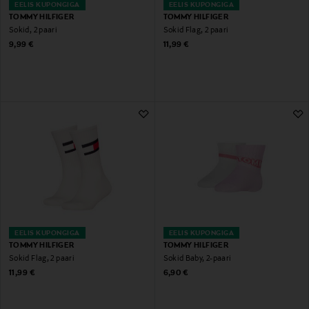
EELIS KUPONGIGA
EELIS KUPONGIGA
TOMMY HILFIGER
TOMMY HILFIGER
Sokid, 2 paari
Sokid Flag, 2 paari
Original Price
Original Price
9,99 €
11,99 €
EELIS KUPONGIGA
EELIS KUPONGIGA
TOMMY HILFIGER
TOMMY HILFIGER
Sokid Flag, 2 paari
Sokid Baby, 2-paari
Original Price
Original Price
11,99 €
6,90 €