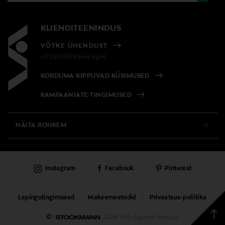
KLIENDITEENINDUS
VÕTKE ÜHENDUST
+372 6339539(pvm/mpm)
KORDUMA KIPPUVAD KÜSIMUSED
KAMPAANIATE TINGIMUSED
NÄITA ROHKEM
E-POOD
Instagram
Facebook
Pinterest
PÜSIKLIENDITEENINDUS
KAUBAMAJAD
Lepingutingimused
Maksemeetodid
Privaatsus-poliitika
Tagas
©
2026 Kõik õigused kaitstud
TEENUSED
üless