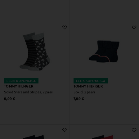
EELIS KUPONGIGA
EELIS KUPONGIGA
TOMMY HILFIGER
TOMMY HILFIGER
Sokid Stars and Stripes, 2 paari
Sokid, 2 paari
Original Price
Original Price
9,99 €
7,99 €