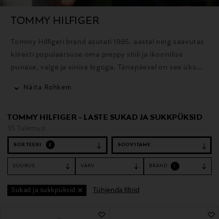
TOMMY HILFIGER
Tommy Hilfigeri bränd asutati 1985. aastal ning saavutas
kiiresti populaarsuse oma preppy stiili ja ikoonilise
punase, valge ja sinise logoga. Tänapäeval on see üks
maailma tuntumaid moebrände, mis pakub rõivaid,
Näita Rohkem
aksessuaare ja lõhnatooteid selgelt äratuntavas
Ameerika stiilis.
TOMMY HILFIGER - LASTE SUKAD JA SUKKPÜKSID
35 Tulemust
SORTEERI
2
SUURUS
VÄRV
BRÄND
1
Tühjenda filtrid
Sukad ja sukkpüksid
35 Tulemust