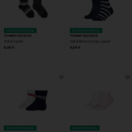
EELIS KUPONGIGA
EELIS KUPONGIGA
TOMMY HILFIGER
TOMMY HILFIGER
Sokid 2-pakk
Sokid Breton Stripe, 2 paari
Original Price
Original Price
8,99 €
9,99 €
EELIS KUPONGIGA
SOODUSTUS 41%