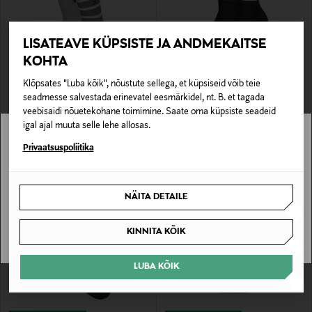
LISATEAVE KÜPSISTE JA ANDMEKAITSE
KOHTA
Klõpsates "Luba kõik", nõustute sellega, et küpsiseid võib teie
EELIS KUPONGIGA
EELIS KUPONGIGA
seadmesse salvestada erinevatel eesmärkidel, nt. B. et tagada
TOMMY HILFIGER
TOMMY HILFIGER
veebisaidi nõuetekohane toimimine. Saate oma küpsiste seadeid
Sokid Breton Stripe, 2 paari
Sokid Sneaker, 2 paari
igal ajal muuta selle lehe allosas.
Original Price
Original Price
9,99 €
8,99 €
Stockmann pole Sinu riigis saadaval.
Privaatsuspoliitika
Sinu riiki ei ole kohaletoimetamine saadaval.
NÄITA DETAILE
SAAN ARU
KINNITA KÕIK
LUBA KÕIK