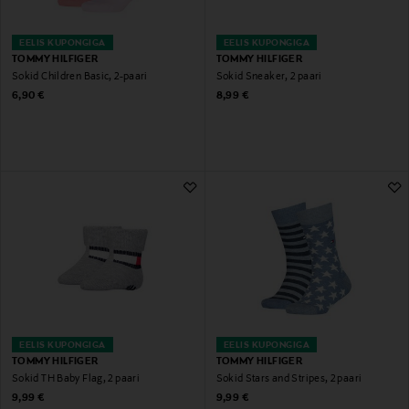
EELIS KUPONGIGA
EELIS KUPONGIGA
TOMMY HILFIGER
TOMMY HILFIGER
Sokid Children Basic, 2-paari
Sokid Sneaker, 2 paari
Original Price
Original Price
6,90 €
8,99 €
EELIS KUPONGIGA
EELIS KUPONGIGA
TOMMY HILFIGER
TOMMY HILFIGER
Sokid TH Baby Flag, 2 paari
Sokid Stars and Stripes, 2 paari
Original Price
Original Price
9,99 €
9,99 €