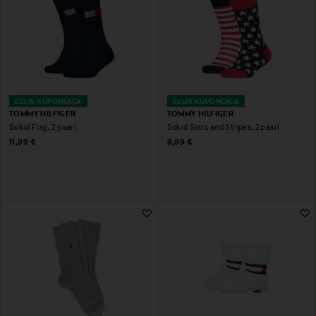
EELIS KUPONGIGA
EELIS KUPONGIGA
TOMMY HILFIGER
TOMMY HILFIGER
Sokid Flag, 2 paari
Sokid Stars and Stripes, 2 paari
Original Price
Original Price
11,99 €
9,99 €