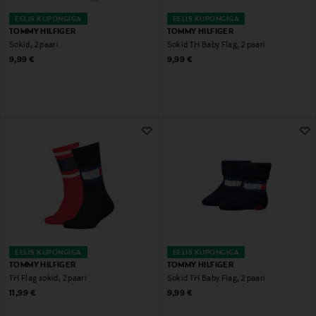
EELIS KUPONGIGA
EELIS KUPONGIGA
TOMMY HILFIGER
TOMMY HILFIGER
Sokid, 2 paari
Sokid TH Baby Flag, 2 paari
Original Price
Original Price
9,99 €
9,99 €
EELIS KUPONGIGA
EELIS KUPONGIGA
TOMMY HILFIGER
TOMMY HILFIGER
TH Flag sokid, 2 paari
Sokid TH Baby Flag, 2 paari
Original Price
Original Price
11,99 €
9,99 €