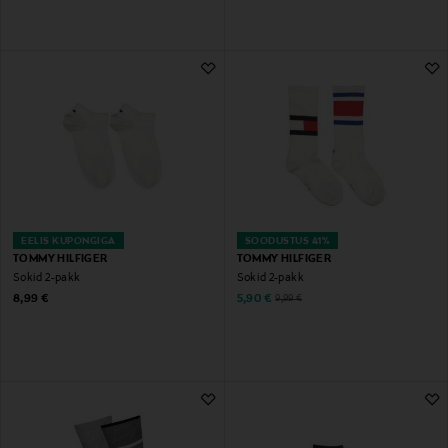
EELIS KUPONGIGA
SOODUSTUS 41%
TOMMY HILFIGER
TOMMY HILFIGER
Sokid 2-pakk
Sokid 2-pakk
Original Price
Discounted Price
Original Price
8,99 €
5,90 €
9,99 €