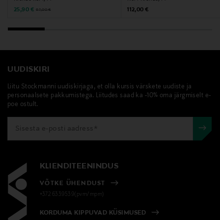
Discounted Price
Original Price
Original Price
25,90 €
112,00 €
67,00 €
UUDISKIRI
Liitu Stockmanni uudiskirjaga, et olla kursis värskete uudiste ja
personaalsete pakkumistega. Liitudes saad ka -10% oma järgmiselt e-
poe ostult.
KLIENDITEENINDUS
VÕTKE ÜHENDUST
+372 6339539(pvm/mpm)
KORDUMA KIPPUVAD KÜSIMUSED