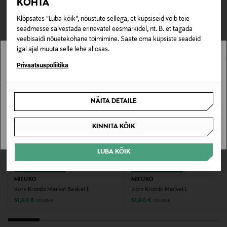
KOHTA
TEISED KLIENDID
Tarnimine pakiautomaati või postkontorisse
0,00 € – 4,90 €
Tootenumber
Klõpsates "Luba kõik", nõustute sellega, et küpsiseid võib teie
VAATASID KA
seadmesse salvestada erinevatel eesmärkidel, nt. B. et tagada
178028769
veebisaidi nõuetekohane toimimine. Saate oma küpsiste seadeid
igal ajal muuta selle lehe allosas.
Materjal
Stockmann pole Sinu riigis saadaval.
Privaatsuspoliitika
Paber
Sinu riiki ei ole kohaletoimetamine saadaval.
Värv
NÄITA DETAILE
SAAN ARU
BLACK
KINNITA KÕIK
Suurus
LUBA KÕIK
H28 cm, D30 cm CM
SOODUSTUS 61%
SOODUSTUS 61%
MIFUKO
MIFUKO
Tootjamaa
Korv Kiondo Market Basket L
Korv Kiondo Market L
KEENIA
Discounted Price
Discounted Price
Original Price
Original Price
51,60 €
51,60 €
133,00 €
133,00 €
Valmistaja tootenumber