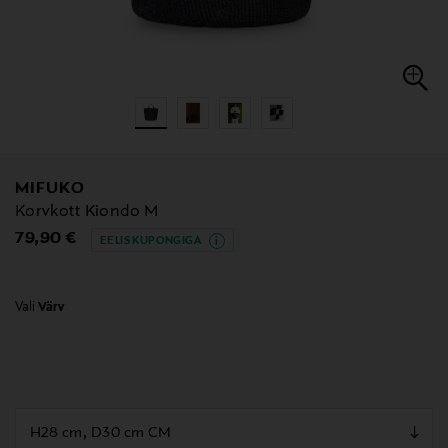
MIFUKO
Korvkott Kiondo M
Original Price
79,90 €
EELIS KUPONGIGA
Vali
Värv
null
null