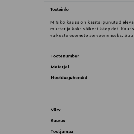
Tooteinfo
Mifuko kauss on käsitsi punutud eleva
muster ja kaks väikest käepidet. Kaus
väikeste esemete serveerimiseks. Su
Tootenumber
Materjal
Hooldusjuhendid
Värv
Suurus
Tootjamaa