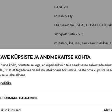
B124120
Mifuko Oy
Hämeentie 130A, 00560 Helsinki
shop@mifuko.fi
mifuko, kauss, serveerimiskaus
EAVE KÜPSISTE JA ANDMEKAITSE KOHTA
"Luba kõik", nõustute sellega, et küpsiseid võib teie seadmesse salvestada erine
el, nt. B. et tagada veebisaidi nõuetekohane toimimine. Saate oma küpsiste sead
 selle lehe allosas.
0,00 €
poliitika
SID KA
0,00 € – 4,90 €
se
TE RÜHMADE HALDAMINE
alikud küpsised
Alati 