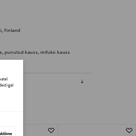
, Finland
s, punutud kauss, mifuko kauss
vatel
eid igal
aktiivne