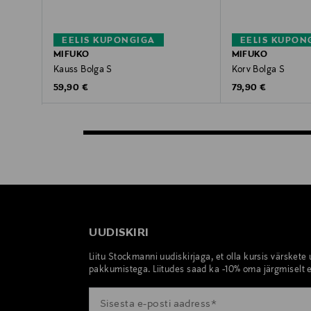
EELIS KUPONGIGA
EELIS KUPON
MIFUKO
MIFUKO
Kauss Bolga S
Korv Bolga S
Original Price
Original Price
59,90 €
79,90 €
UUDISKIRI
Liitu Stockmanni uudiskirjaga, et olla kursis värskete
pakkumistega. Liitudes saad ka -10% oma järgmiselt e