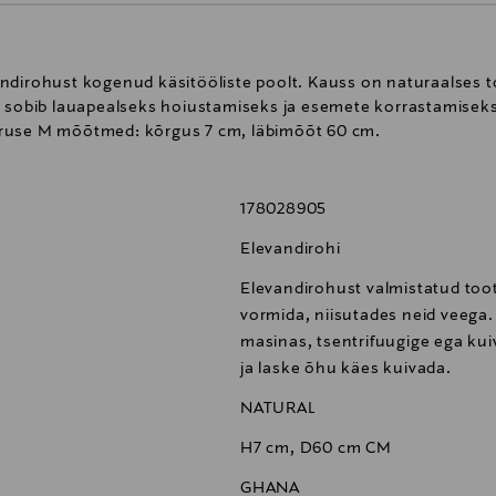
ndirohust kogenud käsitööliste poolt. Kauss on naturaalses t
s sobib lauapealseks hoiustamiseks ja esemete korrastamiseks
uruse M mõõtmed: kõrgus 7 cm, läbimõõt 60 cm.
178028905
Elevandirohi
Elevandirohust valmistatud too
vormida, niisutades neid veega
masinas, tsentrifuugige ega ku
ja laske õhu käes kuivada.
NATURAL
H7 cm, D60 cm CM
GHANA