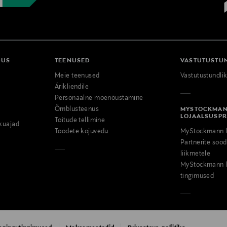
DUS
TEENUSED
VASTUTUSTU
Meie teenused
Vastutustundli
Ärikliendile
Personaalne moenõustamine
Õmblusteenus
MYSTOCKMA
LOJAALSUSP
Toitude tellimine
kuajad
Toodete kojuvedu
MyStockmann l
Partnerite so
liikmetele
MyStockmann l
tingimused