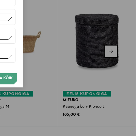
A KÕIK
S KUPONGIGA
EELIS KUPONGIGA
O
MIFUKO
lga M
Kaanega korv Kiondo L
 Price
Original Price
€
165,00 €