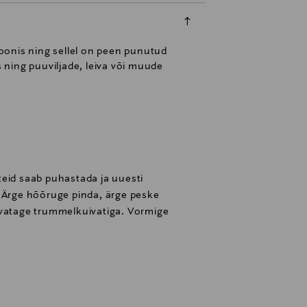
oonis ning sellel on peen punutud
 ning puuviljade, leiva või muude
teid saab puhastada ja uuesti
. Ärge hõõruge pinda, ärge peske
ivatage trummelkuivatiga. Vormige