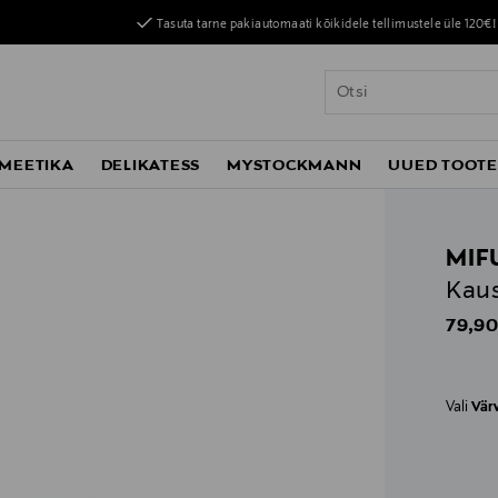
Tasuta tarne pakiautomaati kõikidele tellimustele üle 120€!
MEETIKA
DELIKATESS
MYSTOCKMANN
UUED TOOT
MIF
Kaus
Origin
79,90
Vali
Vär