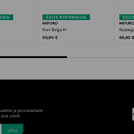
GIGA
EELIS KUPONGIGA
EELI
MIFUKO
MIFUK
Korv Bolga M
Kaanega
Original Price
Original
99,90 €
69,90 
 uudiste ja personaalsete
-poe ostult.