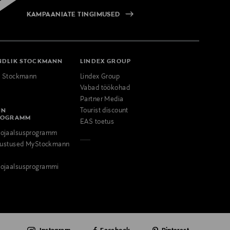
KAMPAANIATE TINGIMUSED
NDLIK STOCKMANN
LINDEX GROUP
k Stockmann
Lindex Group
Vabad töökohad
Partner Media
NN
Tourist discount
ROGRAMM
EAS toetus
ojaalsusprogramm
odustused MyStockmann
ojaalsusprogrammi