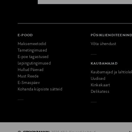
E-POOD
PÜSIKLIENDITEENIN
Maksemeetodid
Võta ühendust
Tarnetingimused
E-poe tagastused
Lepingutingimused
KAUBAMAJAD
Hullud Päevad
Kaubamajad ja lahtiole
Must Reede
Uudised
E-Smaspäev
Kinkekaart
Kohanda küpsiste sätteid
Delikatess