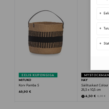
+
Eel
+
Tur
+
Sta
EELIS KUPONGIGA
MIFUKO
HAY
Korv Pamba S
Säilituskast Colour 
26,5 x 10,5 cm
Original Price
49,90 €
Discounted Pric
Original Pr
4,50 €
6,00 €