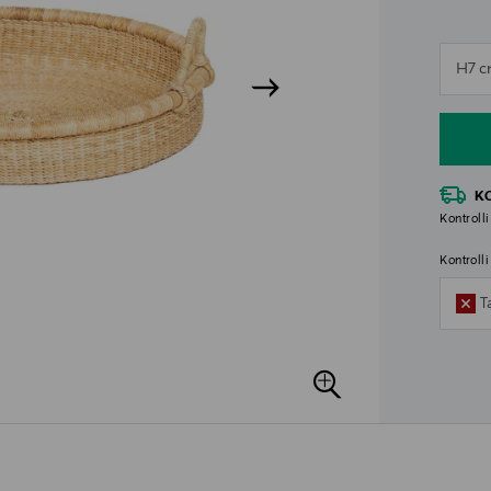
n
H7 c
n
K
Kontrolli
Kontroll
T