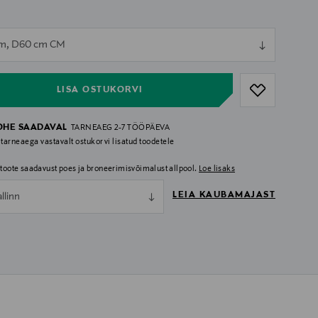
ull
m, D60 cm CM
ull
LISA OSTUKORVI
OHE SAADAVAL
TARNEAEG 2-7 TÖÖPÄEVA
 tarneaega vastavalt ostukorvi lisatud toodetele
i toote saadavust poes ja broneerimisvõimalust allpool.
Loe lisaks
LEIA KAUBAMAJAST
allinn