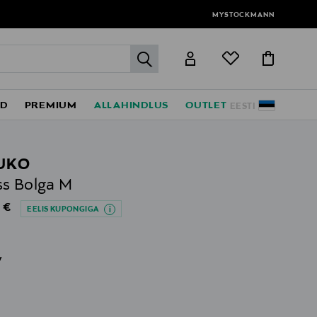
MYSTOCKMANN
label.header.go
ED
PREMIUM
ALLAHINDLUS
OUTLET
EESTI
UKO
s Bolga M
al Price
 €
EELIS KUPONGIGA
v