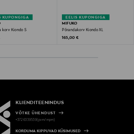
S KUPONGIGA
EELIS KUPONGIGA
O
MIFUKO
 korv Kiondo S
Põrandakorv Kiondo XL
 Price
Original Price
€
165,00 €
KLIENDITEENINDUS
VÕTKE ÜHENDUST
+372 6339539(pvm/mpm)
KORDUMA KIPPUVAD KÜSIMUSED