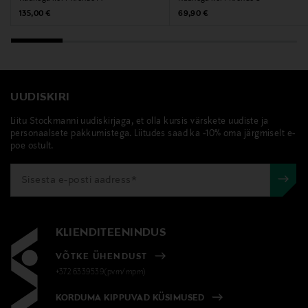
Original Price
Original Price
135,00 €
69,90 €
UUDISKIRI
Liitu Stockmanni uudiskirjaga, et olla kursis värskete uudiste ja
personaalsete pakkumistega. Liitudes saad ka -10% oma järgmiselt e-
poe ostult.
KLIENDITEENINDUS
VÕTKE ÜHENDUST
+372 6339539(pvm/mpm)
KORDUMA KIPPUVAD KÜSIMUSED