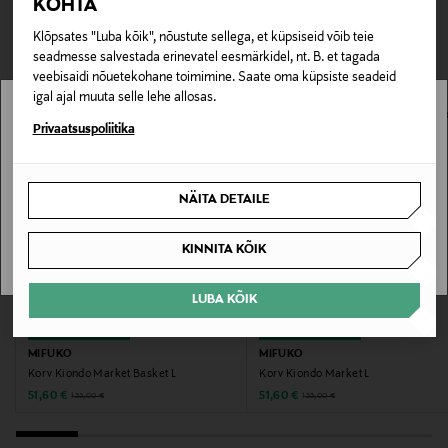
KOHTA
TEISED KLIENDID
Tarnimine pakiautomaati või postkontorisse
0,00 € – 4,90 €
Tootenumber
Klõpsates "Luba kõik", nõustute sellega, et küpsiseid võib teie
VAATASID KA
seadmesse salvestada erinevatel eesmärkidel, nt. B. et tagada
178028844
veebisaidi nõuetekohane toimimine. Saate oma küpsiste seadeid
igal ajal muuta selle lehe allosas.
Materjal
Stockmann pole Sinu riigis saadaval.
Privaatsuspoliitika
Paber
Sinu riiki ei ole kohaletoimetamine saadaval.
Värv
NÄITA DETAILE
SAAN ARU
BLACK
KINNITA KÕIK
Suurus
LUBA KÕIK
H42 cm, D40 cm CM
SOODUSTUS 61%
SOODUSTUS 61%
MIFUKO
MIFUKO
Tootjamaa
Korv Kiondo Market Basket L
Korv Kiondo Market L
KEENIA
Discounted Price
Discounted Price
Original Price
Original Price
51,60 €
51,60 €
133,00 €
133,00 €
Valmistaja tootenumber