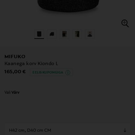
MIFUKO
Kaanega korv Kiondo L
Original Price
165,00 €
EELIS KUPONGIGA
Vali
Värv
null
null