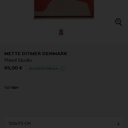
METTE DITMER DENMARK
Pleed Studio
Original Price
95,00 €
EELIS KUPONGIGA
Vali
Värv
null
null