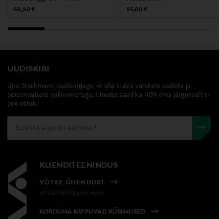
Original Price
Original Price
69,90 €
95,00 €
Märksõnad
mette ditmer denmark, pleed, tekk, visketekk,
sisustus
UUDISKIRI
Liitu Stockmanni uudiskirjaga, et olla kursis värskete uudiste ja
personaalsete pakkumistega. Liitudes saad ka -10% oma järgmiselt e-
poe ostult.
KLIENDITEENINDUS
VÕTKE ÜHENDUST
+372 6339539(pvm/mpm)
KORDUMA KIPPUVAD KÜSIMUSED