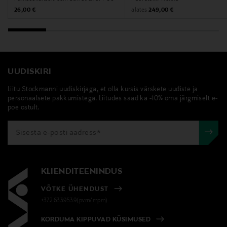
Original Price
Original Price
alates
26,00 €
249,00 €
Märksõnad
tekk, päevatekk, päevatekk, Mette Ditmer Denmark,
taaskasutatud puuvill, interjöör
UUDISKIRI
Liitu Stockmanni uudiskirjaga, et olla kursis värskete uudiste ja
personaalsete pakkumistega. Liitudes saad ka -10% oma järgmiselt e-
poe ostult.
KLIENDITEENINDUS
VÕTKE ÜHENDUST
+372 6339539(pvm/mpm)
KORDUMA KIPPUVAD KÜSIMUSED