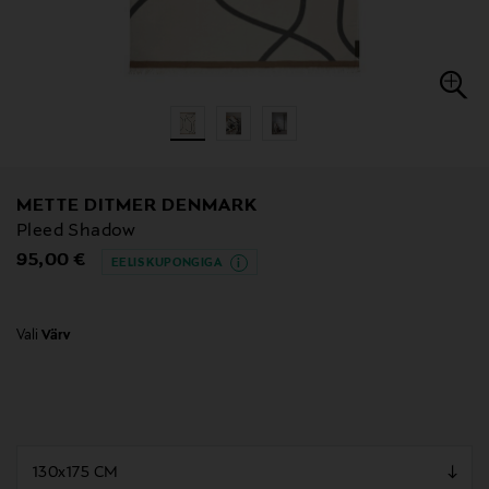
METTE DITMER DENMARK
Pleed Shadow
Original Price
95,00 €
EELIS KUPONGIGA
Vali
Värv
null
null