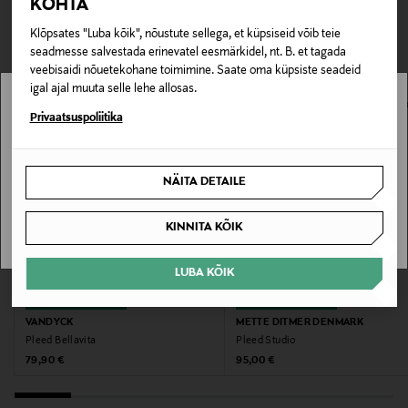
KOHTA
tulemuse, latte-toonis äär viimistleb terviku.
TEISED KLIENDID
Tarnimine pakiautomaati või postkontorisse
0,00 € – 4,90 €
Klõpsates "Luba kõik", nõustute sellega, et küpsiseid võib teie
VAATASID KA
Tootenumber
seadmesse salvestada erinevatel eesmärkidel, nt. B. et tagada
veebisaidi nõuetekohane toimimine. Saate oma küpsiste seadeid
177878969
igal ajal muuta selle lehe allosas.
Stockmann pole Sinu riigis saadaval.
Privaatsuspoliitika
Materjal
Sinu riiki ei ole kohaletoimetamine saadaval.
70% puuvill, 30% polüester
NÄITA DETAILE
Hooldusjuhendid
SAAN ARU
KINNITA KÕIK
Õrnpesu 30 kraadi juures, madal tsentrifuug, ärge
kasutage loputusvahendit. Mitte kuivatada
LUBA KÕIK
trummelkuivatis.
EELIS KUPONGIGA
EELIS KUPONGIGA
Värv
VANDYCK
METTE DITMER DENMARK
Pleed Bellavita
Pleed Studio
41 OFF WHITE / GREY
Original Price
Original Price
79,90 €
95,00 €
Suurus