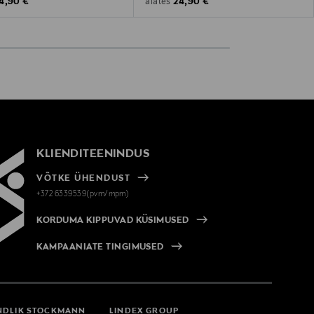
riginal Price
Original Price
4,90 €
24,90 €
alates
KLIENDITEENINDUS
VÕTKE ÜHENDUST
+372 6339539(pvm/mpm)
KORDUMA KIPPUVAD KÜSIMUSED
KAMPAANIATE TINGIMUSED
NDLIK STOCKMANN
LINDEX GROUP