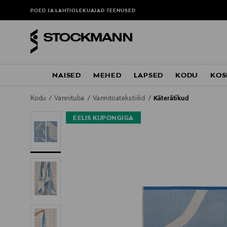
POED JA LAHTIOLEKUAJAD
TEENUSED
NAISED
MEHED
LAPSED
KODU
KOS
Kodu
Vannituba
Vannitoatekstiilid
Käterätikud
EELIS KUPONGIGA