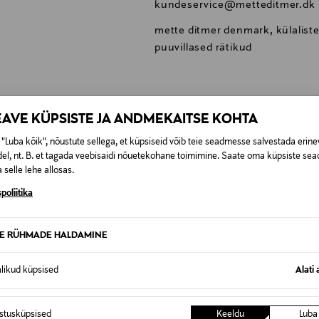
kundeservice@metteditmer.dk
mette ditmer denmark, külaliste
puuvillased rätikud
EAVE KÜPSISTE JA ANDMEKAITSE KOHTA
0,00 €
"Luba kõik", nõustute sellega, et küpsiseid võib teie seadmesse salvestada erine
el, nt. B. et tagada veebisaidi nõuetekohane toimimine. Saate oma küpsiste sead
 selle lehe allosas.
SID KA
0,00 € – 4,90 €
se
poliitika
TE RÜHMADE HALDAMINE
alikud küpsised
Alati 
istusküpsised
Keeldu
Luba