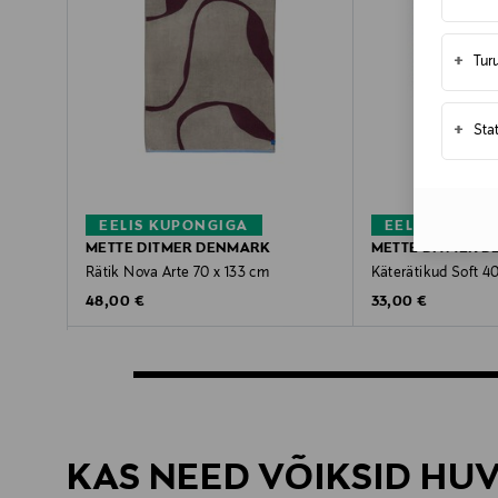
+
Tur
+
Sta
EELIS KUPONGIGA
EELIS KUPON
METTE DITMER DENMARK
METTE DITMER 
Rätik Nova Arte 70 x 133 cm
Käterätikud Soft 40
Original Price
Original Price
48,00 €
33,00 €
KAS NEED VÕIKSID HU