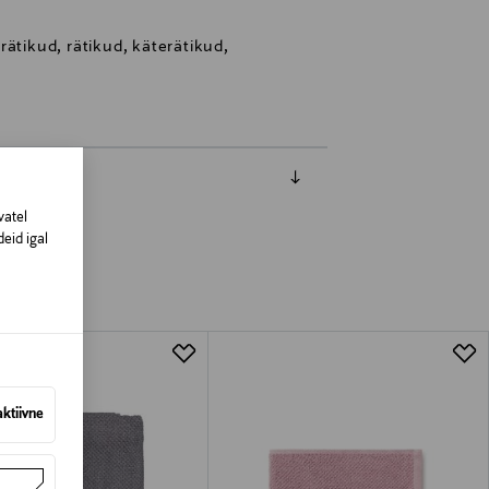
rätikud, rätikud, käterätikud,
vatel
eid igal
aktiivne