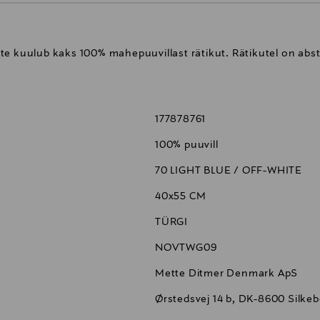
te kuulub kaks 100% mahepuuvillast rätikut. Rätikutel on abs
177878761
100% puuvill
70 LIGHT BLUE / OFF-WHITE
40x55 CM
TÜRGI
NOVTWG09
Mette Ditmer Denmark ApS
Ørstedsvej 14 b, DK-8600 Silke