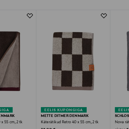
GIGA
EELIS KUPONGIGA
EELI
DENMARK
METTE DITMER DENMARK
SCHLO
 x 55 cm, 2 tk
Käterätikud Retro 40 x 55 cm, 2 tk
Nova rä