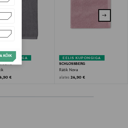
A KÕIK
S KUPONGIGA
EELIS KUPONGIGA
SSBERG
SCHLOSSBERG
tik
Rätik Nova
riginal Price
Original Price
4,90 €
24,90 €
alates