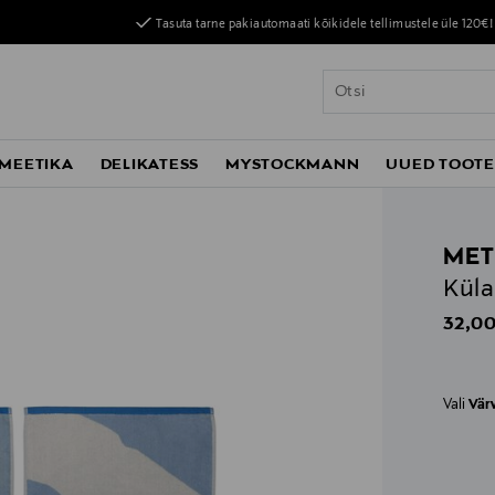
Tasuta tarne pakiautomaati kõikidele tellimustele üle 120€!
MEETIKA
DELIKATESS
MYSTOCKMANN
UUED TOOT
MET
Küla
Origin
32,00
Vali
Vär