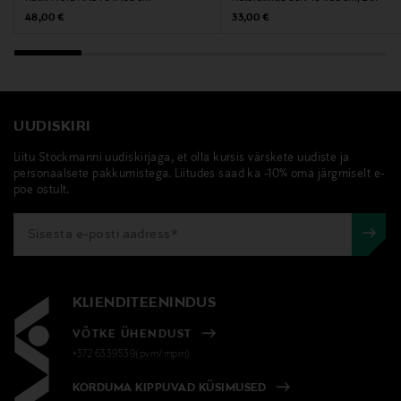
Original Price
Original Price
48,00 €
33,00 €
UUDISKIRI
Liitu Stockmanni uudiskirjaga, et olla kursis värskete uudiste ja
personaalsete pakkumistega. Liitudes saad ka -10% oma järgmiselt e-
poe ostult.
KLIENDITEENINDUS
VÕTKE ÜHENDUST
+372 6339539(pvm/mpm)
KORDUMA KIPPUVAD KÜSIMUSED