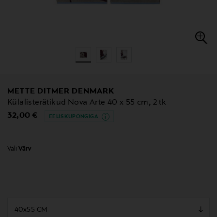
METTE DITMER DENMARK
Külalisterätikud Nova Arte 40 x 55 cm, 2 tk
Original Price
32,00 €
EELIS KUPONGIGA
Vali
Värv
null
null