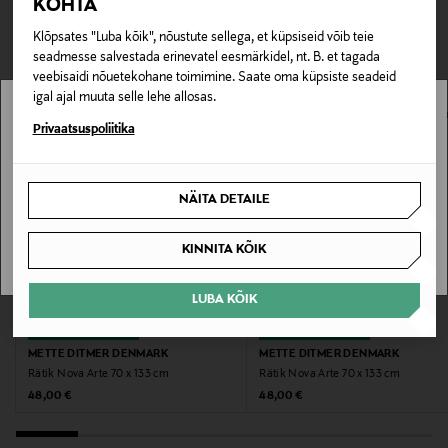
KOHTA
TEISED KLIENDID
Tarnimine pakiautomaati või postkontorisse
Tootenumber
0,00 € – 4,90 €
Klõpsates "Luba kõik", nõustute sellega, et küpsiseid võib teie
VAATASID KA
177878778
seadmesse salvestada erinevatel eesmärkidel, nt. B. et tagada
veebisaidi nõuetekohane toimimine. Saate oma küpsiste seadeid
Materjal
igal ajal muuta selle lehe allosas.
100% puuvill
Stockmann pole Sinu riigis saadaval.
Privaatsuspoliitika
Sinu riiki ei ole kohaletoimetamine saadaval.
Värv
NÄITA DETAILE
58 WINE/ SAND
SAAN ARU
KINNITA KÕIK
Suurus
40x55 CM
LUBA KÕIK
EELIS KUPONGIGA
EELIS KUPONGIGA
Tootjamaa
METTE DITMER DENMARK
METTE DITMER DENMARK
TÜRGI
Rätik Nova Arte 70 x 133 cm
Rätik Nova Arte 70 x 133 cm
Original Price
Original Price
48,00 €
48,00 €
Valmistaja tootenumber