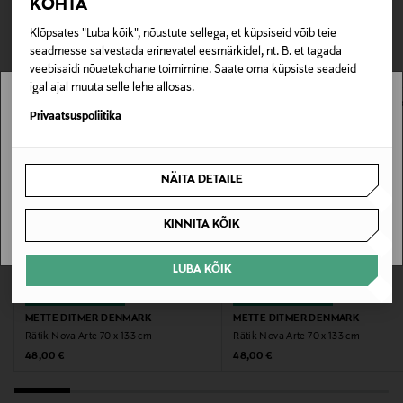
KOHTA
TEISED KLIENDID
Tarnimine pakiautomaati või postkontorisse
Tootenumber
0,00 € – 4,90 €
Klõpsates "Luba kõik", nõustute sellega, et küpsiseid võib teie
VAATASID KA
177878754
seadmesse salvestada erinevatel eesmärkidel, nt. B. et tagada
veebisaidi nõuetekohane toimimine. Saate oma küpsiste seadeid
Materjal
igal ajal muuta selle lehe allosas.
100% puuvill
Stockmann pole Sinu riigis saadaval.
Privaatsuspoliitika
Sinu riiki ei ole kohaletoimetamine saadaval.
Värv
NÄITA DETAILE
16 LATTE / ORANGE
SAAN ARU
KINNITA KÕIK
Suurus
40x55 CM
LUBA KÕIK
EELIS KUPONGIGA
EELIS KUPONGIGA
Tootjamaa
METTE DITMER DENMARK
METTE DITMER DENMARK
TÜRGI
Rätik Nova Arte 70 x 133 cm
Rätik Nova Arte 70 x 133 cm
Original Price
Original Price
48,00 €
48,00 €
Valmistaja tootenumber