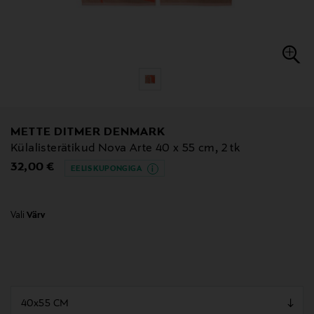
METTE DITMER DENMARK
Külalisterätikud Nova Arte 40 x 55 cm, 2 tk
Original Price
32,00 €
EELIS KUPONGIGA
Vali
Värv
null
null