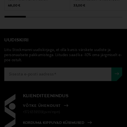
Original Price
Original Price
48,00 €
33,00 €
UUDISKIRI
Liitu Stockmanni uudiskirjaga, et olla kursis värskete uudiste ja
personaalsete pakkumistega. Liitudes saad ka -10% oma järgmiselt e-
poe ostult.
KLIENDITEENINDUS
VÕTKE ÜHENDUST
+372 6339539(pvm/mpm)
KORDUMA KIPPUVAD KÜSIMUSED