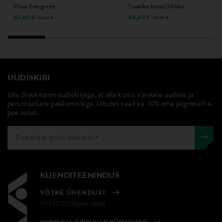
Pluus Evergreen
Tuunika Kevät Unikko
Discounted Price
Discounted Price
Original Price
Original Price
83,40 €
89,40 €
139,95 €
150,00 €
UUDISKIRI
Liitu Stockmanni uudiskirjaga, et olla kursis värskete uudiste ja
personaalsete pakkumistega. Liitudes saad ka -10% oma järgmiselt e-
poe ostult.
KLIENDITEENINDUS
VÕTKE ÜHENDUST
+372 6339539(pvm/mpm)