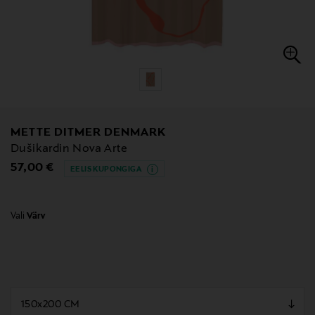
METTE DITMER DENMARK
Dušikardin Nova Arte
Original Price
57,00 €
EELIS KUPONGIGA
Vali
Värv
null
null