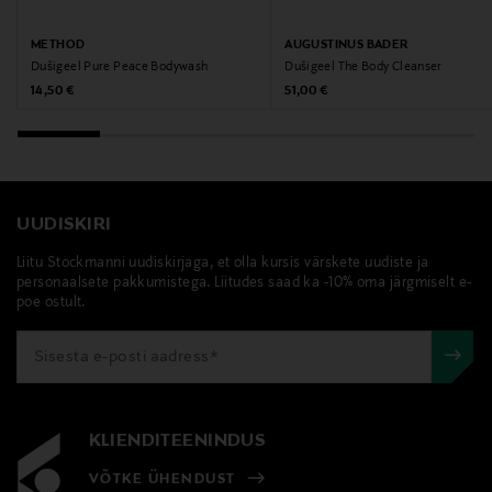
Tootjamaa
BELGIA
METHOD
AUGUSTINUS BADER
Dušigeel Pure Peace Bodywash
Dušigeel The Body Cleanser
Valmistaja tootenumber
Original Price
Original Price
14,50 €
51,00 €
4006265
Tootja
Eettinen Luksus oy
UUDISKIRI
Liitu Stockmanni uudiskirjaga, et olla kursis värskete uudiste ja
Tootja aadress
personaalsete pakkumistega. Liitudes saad ka -10% oma järgmiselt e-
poe ostult.
Vilhonvuorenkatu 12, 00500 Helsinki, Finland
Digitaalne aadress
info@eettinenluksus.fi
KLIENDITEENINDUS
Märksõnad
VÕTKE ÜHENDUST
method, kehaseep, kehapuhastus, wind down