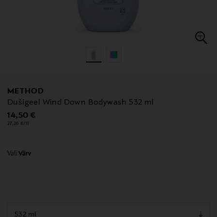
METHOD
Dušigeel Wind Down Bodywash 532 ml
Original Price
14,50 €
27,26 €/1l
Vali
Värv
null