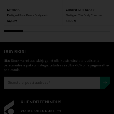
Tootjamaa
BELGIA
METHOD
AUGUSTINUS BADER
Dušigeel Pure Peace Bodywash
Dušigeel The Body Cleanser
Valmistaja tootenumber
Original Price
Original Price
14,50 €
51,00 €
4006258
Tootja
Eettinen Luksus oy
UUDISKIRI
Liitu Stockmanni uudiskirjaga, et olla kursis värskete uudiste ja
Tootja aadress
personaalsete pakkumistega. Liitudes saad ka -10% oma järgmiselt e-
poe ostult.
Vilhonvuorenkatu 12, 00500 Helsinki, Finland
Digitaalne aadress
info@eettinenluksus.fi
KLIENDITEENINDUS
Märksõnad
VÕTKE ÜHENDUST
method, kehaseep, kehapuhastus, daily zen bodywash