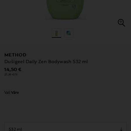
METHOD
Dušigeel Daily Zen Bodywash 532 ml
Original Price
14,50 €
27,26 €/1l
Vali
Värv
null