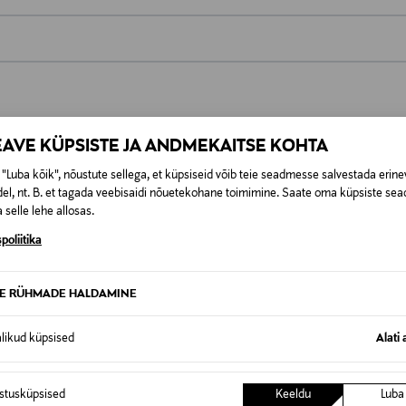
0,00 €
t esitamata lepingust taganeda 30 päeva jooksul alates kauba kättesa
0,00 € – 4,90 €
se
is. Tagastatavad suletud pakendis kosmeetika- ja loodustooted pea
EAVE KÜPSISTE JA ANDMEKAITSE KOHTA
SID KA
"Luba kõik", nõustute sellega, et küpsiseid võib teie seadmesse salvestada erine
el, nt. B. et tagada veebisaidi nõuetekohane toimimine. Saate oma küpsiste sead
 selle lehe allosas.
poliitika
TE RÜHMADE HALDAMINE
alikud küpsised
Alati 
istusküpsised
Keeldu
Luba