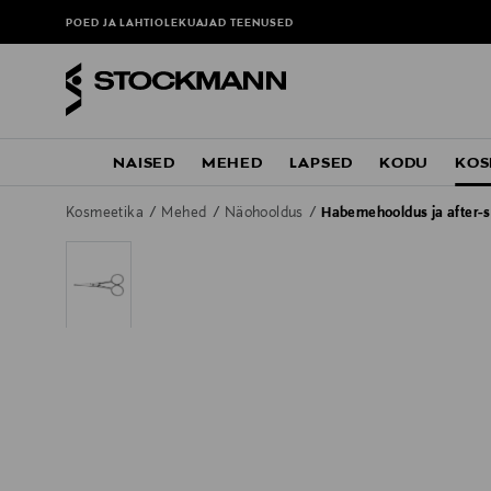
POED JA LAHTIOLEKUAJAD
TEENUSED
NAISED
MEHED
LAPSED
KODU
KOS
Kosmeetika
Mehed
Näohooldus
Habemehooldus ja after-