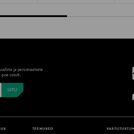
 uudiste ja personaalsete
-poe ostult.
DUS
TEENUSED
VASTUTUSTU