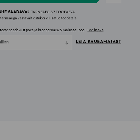
OHE SAADAVAL
TARNEAEG 2-7 TÖÖPÄEVA
 tarneaega vastavalt ostukorvi lisatud toodetele
i toote saadavust poes ja broneerimisvõimalust allpool.
Loe lisaks
LEIA KAUBAMAJAST
allinn