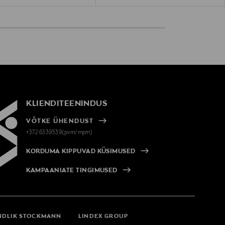
KLIENDITEENINDUS
VÕTKE ÜHENDUST
+372 6339539(pvm/mpm)
KORDUMA KIPPUVAD KÜSIMUSED
KAMPAANIATE TINGIMUSED
NDLIK STOCKMANN
LINDEX GROUP