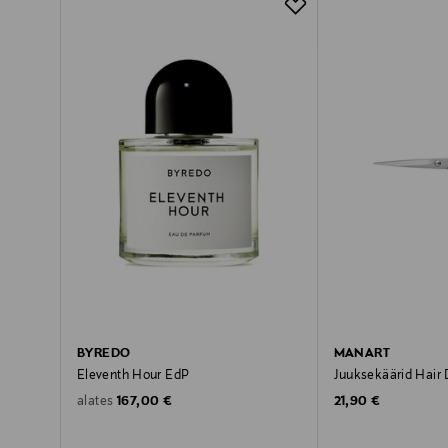
BYREDO
MANART
Eleventh Hour EdP
Juuksekäärid Hair 
Original Price
Original Price
167,00 €
21,90 €
alates