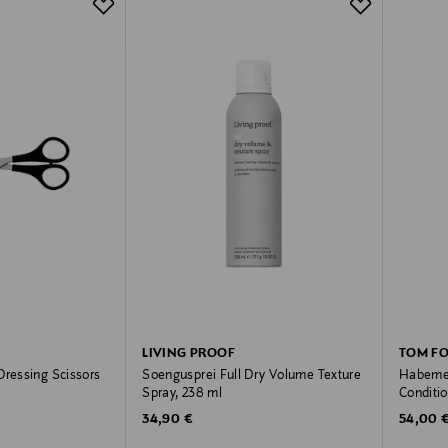
LIVING PROOF
TOM F
Dressing Scissors
Soengusprei Full Dry Volume Texture
Habemeõ
Spray, 238 ml
Conditio
Original Price
Original
34,90 €
54,00 