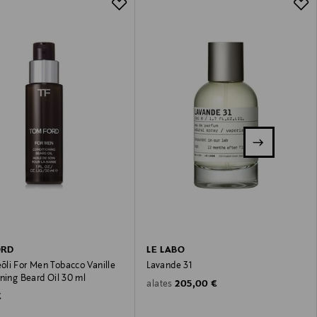
ORD
LE LABO
li For Men Tobacco Vanille
Lavande 31
ning Beard Oil 30 ml
Original Price
205,00 €
alates
 Price
€