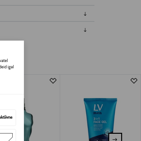
amisest. Suletud pakendis toodete puhul
vad olema avamata originaalpakendis.
vatel
eid igal
aktiivne