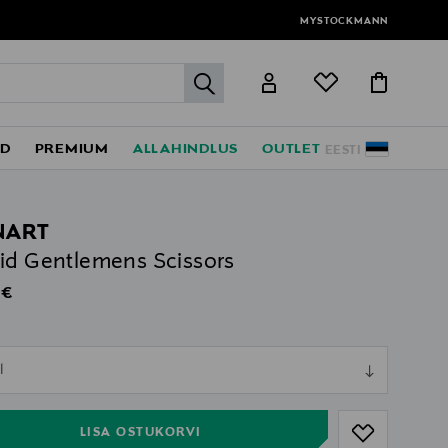
MYSTOCKMANN
label.header.go
ED
PREMIUM
ALLAHINDLUS
OUTLET
EESTI
NART
id Gentlemens Scissors
al Price
 €
ull
l
ull
LISA OSTUKORVI