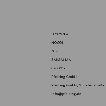
117829204
NOCOL
70 ml
SAKSAMAA
6200012
Pfeilring GmbH
Pfeilring GmbH, Sudetenstraße
Info@pfeilring.de