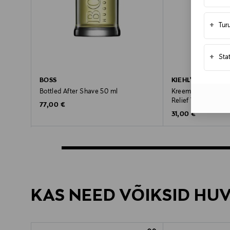
+
Tur
+
Sta
BOSS
KIEHL'S
Bottled After Shave 50 ml
Kreem Ultimate Ra
Relief 75 ml
Original Price
77,00 €
Original Price
31,00 €
KAS NEED VÕIKSID HU