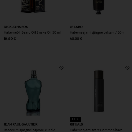
DICK JOHNSON
LE LABO
Habemeõli Beard Oil Snake Oil 50 ml
Habemeajamisjärgne palsam, 120ml
Original Price
Original Price
19,90 €
40,00 €
UUS
JEAN PAUL GAULTIER
RITUALS
Raseerimisjärgne losjoon Le Male
Habemeajamisvaht Homme Shave