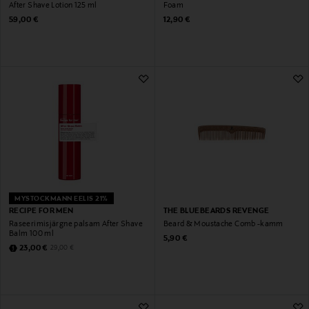
After Shave Lotion 125 ml
Foam
Original Price
Original Price
59,00 €
12,90 €
MYSTOCKMANN EELIS 21%
RECIPE FOR MEN
THE BLUEBEARDS REVENGE
Raseerimisjärgne palsam After Shave
Beard & Moustache Comb -kamm
Balm 100 ml
Original Price
5,90 €
Discounted Price
Original Price
23,00 €
29,00 €