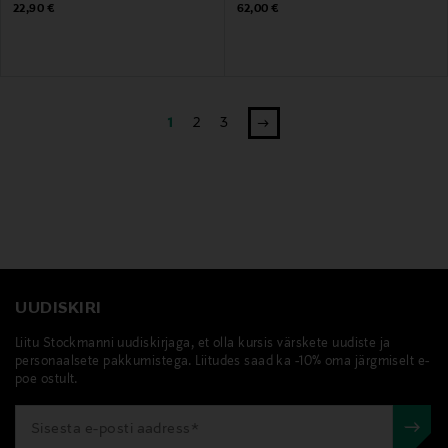
Original Price
Original Price
22,90 €
62,00 €
1
2
3
UUDISKIRI
Liitu Stockmanni uudiskirjaga, et olla kursis värskete uudiste ja
personaalsete pakkumistega. Liitudes saad ka -10% oma järgmiselt e-
poe ostult.