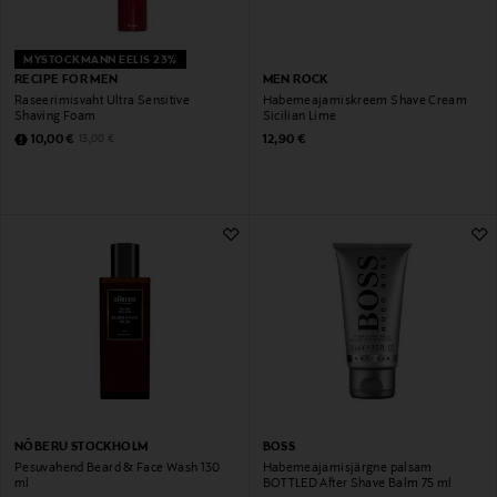
MYSTOCKMANN EELIS 23%
RECIPE FOR MEN
MEN ROCK
Raseerimisvaht Ultra Sensitive
Habemeajamiskreem Shave Cream
Shaving Foam
Sicilian Lime
Discounted Price
Original Price
Original Price
10,00 €
12,90 €
13,00 €
NÕBERU STOCKHOLM
BOSS
Pesuvahend Beard & Face Wash 130
Habemeajamisjärgne palsam
ml
BOTTLED After Shave Balm 75 ml