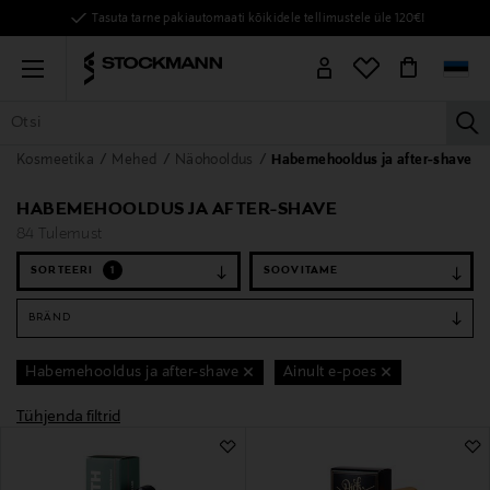
Tasuta tarne pakiautomaati kõikidele tellimustele üle 120€!
Menu
la
Kosmeetika
Mehed
Näohooldus
Habemehooldus ja after-shave
KÕIK TOOTED
NAISED
MEHED
LAPSED
KODU
KOSMEE
HABEMEHOOLDUS JA AFTER-SHAVE
84 Tulemust
SORTEERI
1
BRÄND
Habemehooldus ja after-shave
Ainult e-poes
Tühjenda filtrid
84 Tulemust