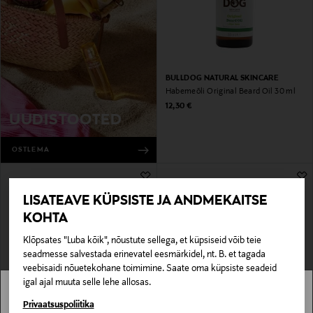
BULLDOG NATURAL SKINCARE
Habemeõli Original Beard Oil 30 ml
Original Price
12,30 €
UUDISTOOTED
OSTLEMA
LISATEAVE KÜPSISTE JA ANDMEKAITSE
KOHTA
Klõpsates "Luba kõik", nõustute sellega, et küpsiseid võib teie
seadmesse salvestada erinevatel eesmärkidel, nt. B. et tagada
veebisaidi nõuetekohane toimimine. Saate oma küpsiste seadeid
igal ajal muuta selle lehe allosas.
UUS
Stockmann pole Sinu riigis saadaval.
Privaatsuspoliitika
RITUALS
NIVEA MEN