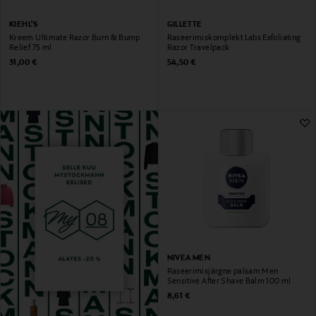
KIEHL'S
GILLETTE
Kreem Ultimate Razor Burn & Bump
Raseerimiskomplekt Labs Exfoliating
Relief 75 ml
Razor Travelpack
Original Price
Original Price
31,00 €
54,50 €
NIVEA MEN
Raseerimisjärgne palsam Men
Sensitive After Shave Balm 100 ml
Original Price
8,61 €