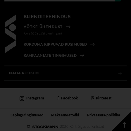
KLIENDITEENINDUS
VÕTKE ÜHENDUST
+372 6339539(pvm/mpm)
KORDUMA KIPPUVAD KÜSIMUSED
KAMPAANIATE TINGIMUSED
NÄITA ROHKEM
E-POOD
Instagram
Facebook
Pinterest
PÜSIKLIENDITEENINDUS
KAUBAMAJAD
Lepingutingimused
Maksemeetodid
Privaatsus-poliitika
Tagas
©
2026 Kõik õigused kaitstud
TEENUSED
üless