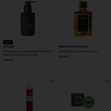
UUS
RITUALS
NÕBERU STOCKHOLM
Puhastus- ja hooldusvahend habemele
Habeõli Beard Oil Heavy 30 ml
Homme Beard Shampoo &
Original Price
23,90 €
Conditioner 250 ml
Original Price
12,90 €