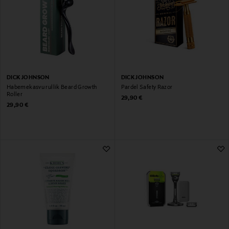
DICK JOHNSON
DICK JOHNSON
Habemekasvu rullik Beard Growth
Pardel Safety Razor
Roller
Original Price
29,90 €
Original Price
29,90 €