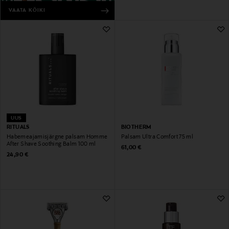
VAATA KÕIKI
UUS
RITUALS
BIOTHERM
Habemeajamisjärgne palsam Homme
Palsam Ultra Comfort 75 ml
After Shave Soothing Balm 100 ml
Original Price
61,00 €
Original Price
24,90 €