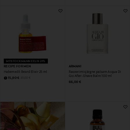
MYSTOCKMANN EELIS 21%
RECIPE FOR MEN
ARMANI
Habemeõli Beard Elixir 25 ml
Raseerimisjärgne palsam Acqua Di
Gio After-Shave Balm 100 ml
Discounted Price
Original Price
15,90 €
20,00 €
Original Price
66,00 €