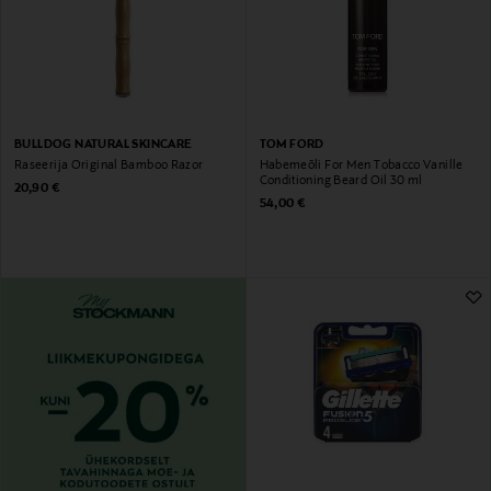
BULLDOG NATURAL SKINCARE
TOM FORD
Raseerija Original Bamboo Razor
Habemeõli For Men Tobacco Vanille
Conditioning Beard Oil 30 ml
Original Price
20,90 €
Original Price
54,00 €