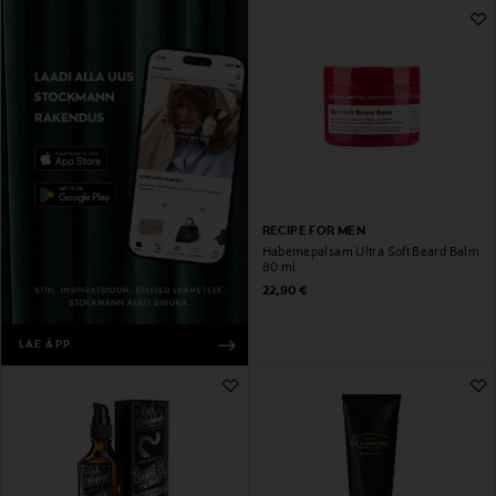
RECIPE FOR MEN
Habemepalsam Ultra Soft Beard Balm
80 ml
Original Price
22,90 €
LAE ÄPP