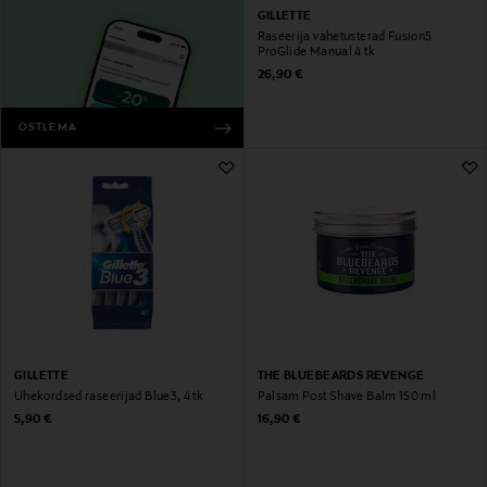
GILLETTE
Raseerija vahetusterad Fusion5
ProGlide Manual 4 tk
Original Price
26,90 €
OSTLEMA
GILLETTE
THE BLUEBEARDS REVENGE
Ühekordsed raseerijad Blue3, 4 tk
Palsam Post Shave Balm 150 ml
Original Price
Original Price
5,90 €
16,90 €