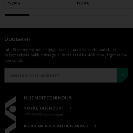
Original Price
Original Price
19,00 €
19,00 €
UUDISKIRI
Liitu Stockmanni uudiskirjaga, et olla kursis värskete uudiste ja
personaalsete pakkumistega. Liitudes saad ka -10% oma järgmiselt e-
poe ostult.
KLIENDITEENINDUS
VÕTKE ÜHENDUST
+372 6339539(pvm/mpm)
KORDUMA KIPPUVAD KÜSIMUSED