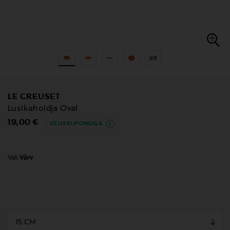
LE CREUSET
Lusikahoidja Oval
Original Price
19,00 €
EELIS KUPONGIGA
Vali
Värv
null
null