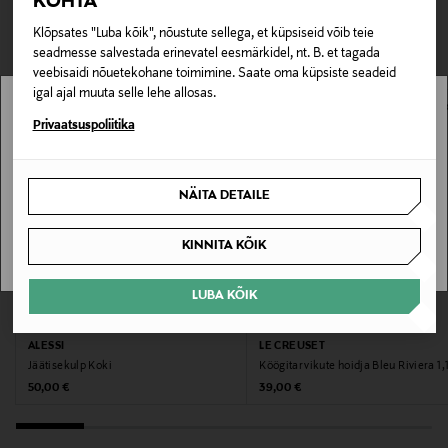
TEISED KLIENDID
KOHTA
Tarnimine pakiautomaati või postkontorisse
0,00 € – 4,90 €
Klõpsates "Luba kõik", nõustute sellega, et küpsiseid võib teie
VAATASID KA
Tootenumber
seadmesse salvestada erinevatel eesmärkidel, nt. B. et tagada
veebisaidi nõuetekohane toimimine. Saate oma küpsiste seadeid
173701919
igal ajal muuta selle lehe allosas.
Stockmann pole Sinu riigis saadaval.
Privaatsuspoliitika
Materjal
100% keraamika
Sinu riiki ei ole kohaletoimetamine saadaval.
NÄITA DETAILE
Garantii
SAAN ARU
120 kuud
KINNITA KÕIK
Värv
LUBA KÕIK
EELIS KUPONGIGA
EELIS KUPONGIGA
090 VOLCANIC
ALESSI
LE CREUSET
Jäätisekulp Koki
Köögitarvikute hoidja Bleu Riviera 1,1
Suurus
Original Price
Original Price
50,00 €
39,00 €
15 CM