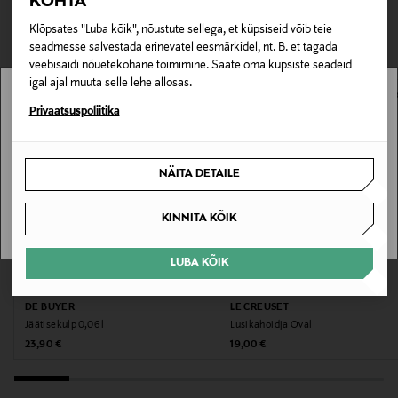
TEISED KLIENDID
KOHTA
Tarnimine pakiautomaati või postkontorisse
puhastada.
LOE LISAKS
0,00 € – 4,90 €
Klõpsates "Luba kõik", nõustute sellega, et küpsiseid võib teie
VAATASID KA
seadmesse salvestada erinevatel eesmärkidel, nt. B. et tagada
Tootenumber
veebisaidi nõuetekohane toimimine. Saate oma küpsiste seadeid
igal ajal muuta selle lehe allosas.
173701957
Stockmann pole Sinu riigis saadaval.
Privaatsuspoliitika
Materjal
Sinu riiki ei ole kohaletoimetamine saadaval.
100% keraamika
NÄITA DETAILE
SAAN ARU
Garantii
KINNITA KÕIK
120 kuud
LUBA KÕIK
Värv
EELIS KUPONGIGA
EELIS KUPONGIGA
717 SEA SALT
DE BUYER
LE CREUSET
Jäätisekulp 0,06 l
Lusikahoidja Oval
Original Price
Original Price
23,90 €
19,00 €
Suurus
15 CM