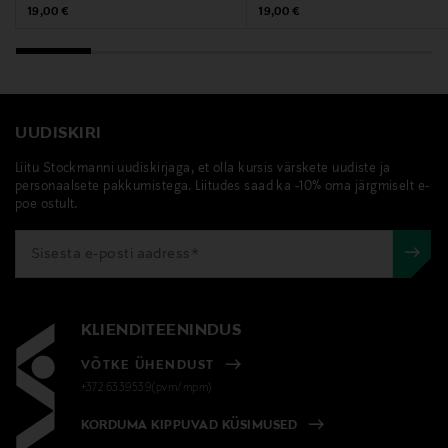
Original Price
Original Price
19,00 €
19,00 €
UUDISKIRI
Liitu Stockmanni uudiskirjaga, et olla kursis värskete uudiste ja
personaalsete pakkumistega. Liitudes saad ka -10% oma järgmiselt e-
poe ostult.
KLIENDITEENINDUS
VÕTKE ÜHENDUST
+372 6339539(pvm/mpm)
KORDUMA KIPPUVAD KÜSIMUSED