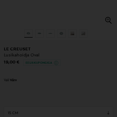
LE CREUSET
Lusikahoidja Oval
Original Price
19,00 €
EELIS KUPONGIGA
Vali
Värv
null
null