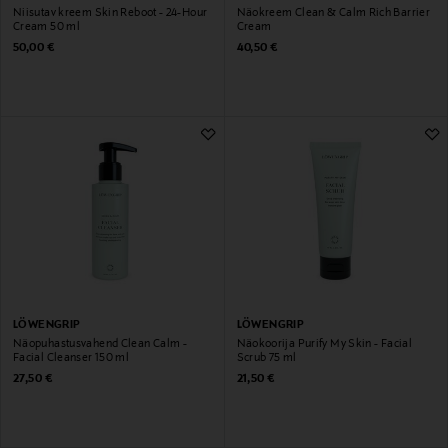
Niisutav kreem Skin Reboot - 24-Hour
Näokreem Clean & Calm Rich Barrier
Cream 50 ml
Cream
Original Price
Original Price
50,00 €
40,50 €
LÖWENGRIP
LÖWENGRIP
Näopuhastusvahend Clean Calm -
Näokoorija Purify My Skin - Facial
Facial Cleanser 150 ml
Scrub 75 ml
Original Price
Original Price
27,50 €
21,50 €