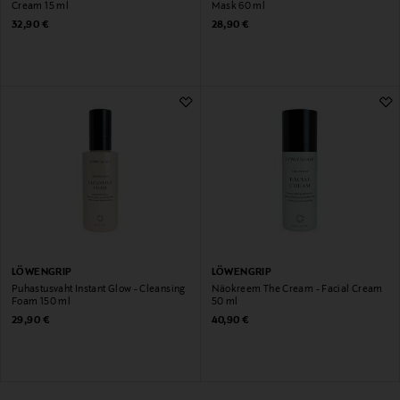
Cream 15 ml
Mask 60 ml
Original Price
Original Price
32,90 €
28,90 €
LÖWENGRIP
LÖWENGRIP
Puhastusvaht Instant Glow - Cleansing
Näokreem The Cream - Facial Cream
Foam 150 ml
50 ml
Original Price
Original Price
29,90 €
40,90 €