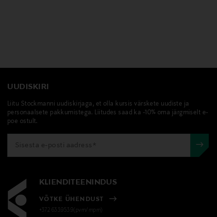
UUDISKIRI
Liitu Stockmanni uudiskirjaga, et olla kursis värskete uudiste ja
personaalsete pakkumistega. Liitudes saad ka -10% oma järgmiselt e-
poe ostult.
KLIENDITEENINDUS
VÕTKE ÜHENDUST
+372 6339539(pvm/mpm)