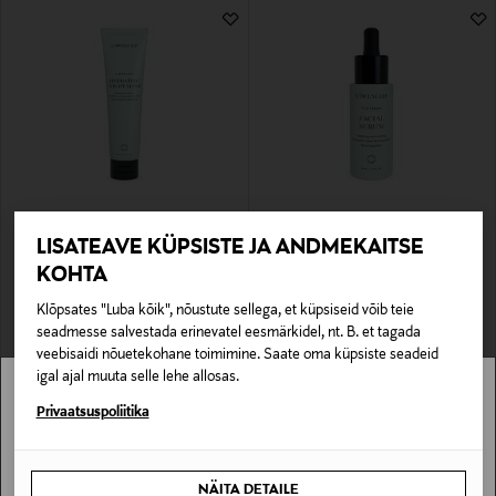
LÖWENGRIP
LÖWENGRIP
LISATEAVE KÜPSISTE JA ANDMEKAITSE
Niisutav öömask Clean & Calm 100 ml
Näoseerum The Serum - Facial Serum
30 ml
KOHTA
Original Price
31,90 €
Original Price
42,90 €
Klõpsates "Luba kõik", nõustute sellega, et küpsiseid võib teie
seadmesse salvestada erinevatel eesmärkidel, nt. B. et tagada
veebisaidi nõuetekohane toimimine. Saate oma küpsiste seadeid
igal ajal muuta selle lehe allosas.
Stockmann pole Sinu riigis saadaval.
Privaatsuspoliitika
Sinu riiki ei ole kohaletoimetamine saadaval.
NÄITA DETAILE