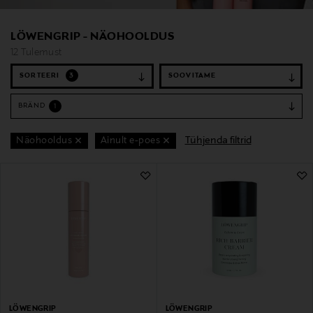
LÖWENGRIP - NÄOHOOLDUS
12 Tulemust
SORTEERI
3
BRÄND
1
Tühjenda filtrid
Näohooldus
Ainult e-poes
12 Tulemust
LÖWENGRIP
LÖWENGRIP