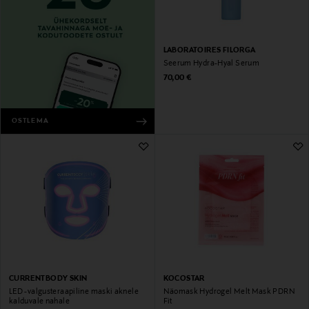
LABORATOIRES FILORGA
Seerum Hydra-Hyal Serum
Original Price
70,00 €
OSTLEMA
CURRENTBODY SKIN
KOCOSTAR
LED -valgusteraapiline maski aknele
Näomask Hydrogel Melt Mask PDRN
kalduvale nahale
Fit