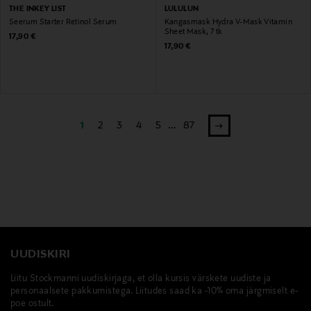
THE INKEY LIST
LULULUN
Seerum Starter Retinol Serum
Kangasmask Hydra V-Mask Vitamin
Sheet Mask, 7 tk
Original Price
17,90 €
Original Price
17,90 €
1
2
3
4
5
...
87
UUDISKIRI
Liitu Stockmanni uudiskirjaga, et olla kursis värskete uudiste ja
personaalsete pakkumistega. Liitudes saad ka -10% oma järgmiselt e-
poe ostult.