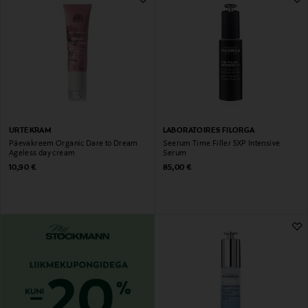
URTEKRAM
LABORATOIRES FILORGA
Päevakreem Organic Dare to Dream
Seerum Time Filler 5XP Intensive
Ageless day cream
Serum
Original Price
Original Price
10,90 €
85,00 €