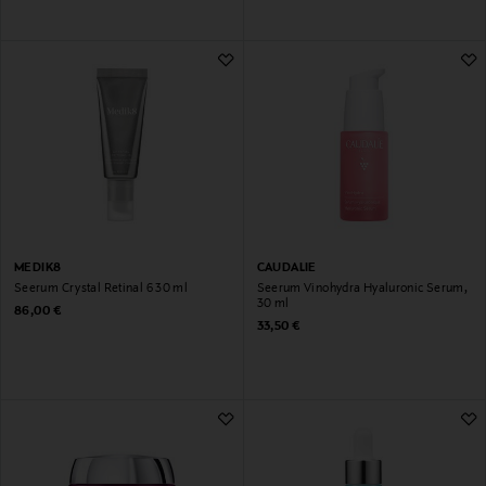
MEDIK8
CAUDALIE
Seerum Crystal Retinal 6 30 ml
Seerum Vinohydra Hyaluronic Serum,
30 ml
Original Price
86,00 €
Original Price
33,50 €