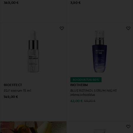
Original Price
Original Price
349,00 €
3,90 €
SOODUSTUS 60%
BIOEFFECT
BIOTHERM
EGF seerum 15 ml
BLUE RETINOL SERUM NIGHT
intensiivhooldus
Original Price
149,00 €
Discounted Price
Original Price
42,00 €
106,00 €