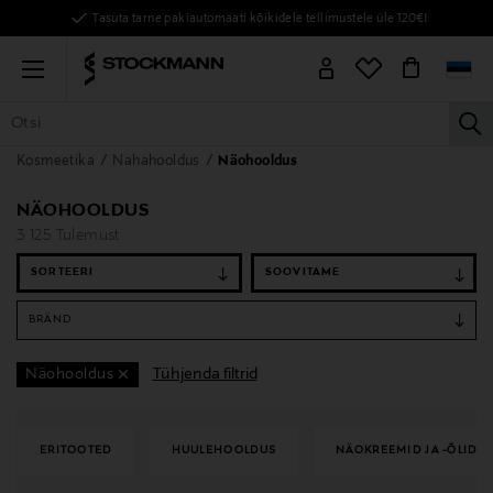
Tasuta tarne pakiautomaati kõikidele tellimustele üle 120€!
Menu
la
Kosmeetika
Nahahooldus
Näohooldus
KÕIK TOOTED
NAISED
MEHED
LAPSED
KODU
KOSMEE
NÄOHOOLDUS
3 125 Tulemust
SORTEERI
BRÄND
Tühjenda filtrid
Näohooldus
ERITOOTED
HUULEHOOLDUS
NÄOKREEMID JA -ÕLID