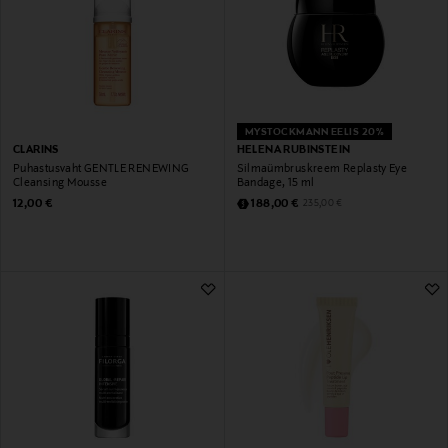
MYSTOCKMANN EELIS 20%
CLARINS
HELENA RUBINSTEIN
Puhastusvaht GENTLE RENEWING
Silmaümbruskreem Replasty Eye
Cleansing Mousse
Bandage, 15 ml
Original Price
Discounted Price
Original Price
12,00 €
188,00 €
235,00 €