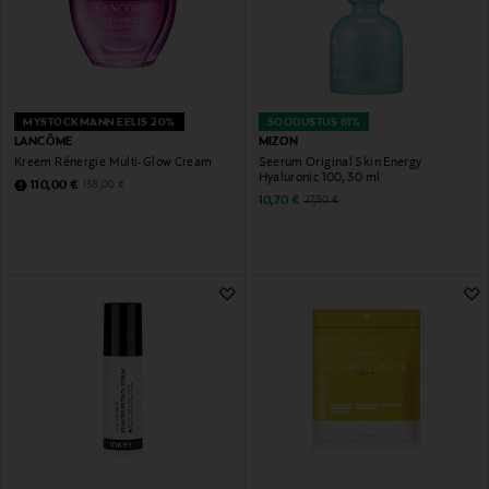
MYSTOCKMANN EELIS 20%
SOODUSTUS 61%
LANCÔME
MIZON
Kreem Rénergie Multi-Glow Cream
Seerum Original Skin Energy
Hyaluronic 100, 30 ml
Discounted Price
Original Price
110,00 €
138,00 €
Discounted Price
Original Price
10,70 €
27,50 €