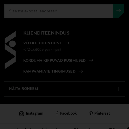
KLIENDITEENINDUS
VÕTKE ÜHENDUST
+372 6339539(pvm/mpm)
KORDUMA KIPPUVAD KÜSIMUSED
KAMPAANIATE TINGIMUSED
NÄITA ROHKEM
E-POOD
Instagram
Facebook
Pinterest
PÜSIKLIENDITEENINDUS
KAUBAMAJAD