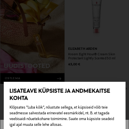
ELIZABETH ARDEN
Kreem Eight Hour® Cream Skin
Protectant Lightly Scented 50 ml
Original Price
43,00 €
UUDISTOOTED
OSTLEMA
LISATEAVE KÜPSISTE JA ANDMEKAITSE
KOHTA
Klõpsates "Luba kõik", nõustute sellega, et küpsiseid võib teie
seadmesse salvestada erinevatel eesmärkidel, nt. B. et tagada
veebisaidi nõuetekohane toimimine. Saate oma küpsiste seadeid
igal ajal muuta selle lehe allosas.