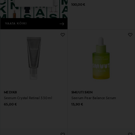
Original Price
100,00 €
VAATA KÕIKI
MEDIK8
SMUUTI SKIN
Seerum Crystal Retinal 3 30 ml
Seerum Pear Balance Serum
Original Price
Original Price
65,00 €
13,90 €