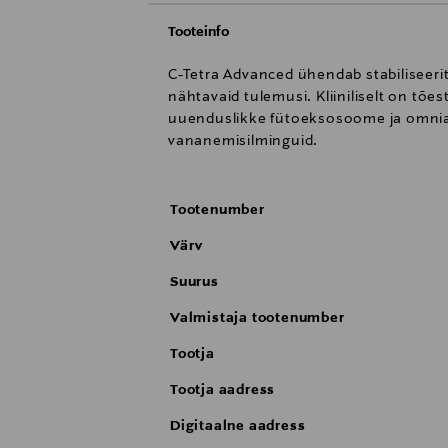
Tooteinfo
C-Tetra Advanced ühendab stabiliseeri
nähtavaid tulemusi. Kliiniliselt on tõ
uuenduslikke fütoeksosoome ja omnian
vananemisilminguid.
Tootenumber
Värv
Suurus
Valmistaja tootenumber
Tootja
Tootja aadress
Digitaalne aadress