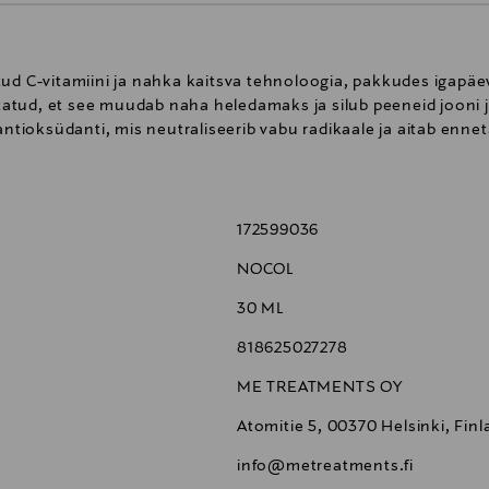
tud C-vitamiini ja nahka kaitsva tehnoloogia, pakkudes igapäe
estatud, et see muudab naha heledamaks ja silub peeneid jooni
tioksüdanti, mis neutraliseerib vabu radikaale ja aitab enn
172599036
NOCOL
30 ML
818625027278
ME TREATMENTS OY
Atomitie 5, 00370 Helsinki, Fin
info@metreatments.fi