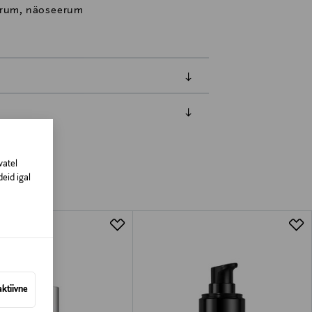
eerum, näoseerum
amisest. Suletud pakendis toodete puhul
vad olema avamata originaalpakendis.
vatel
eid igal
aktiivne