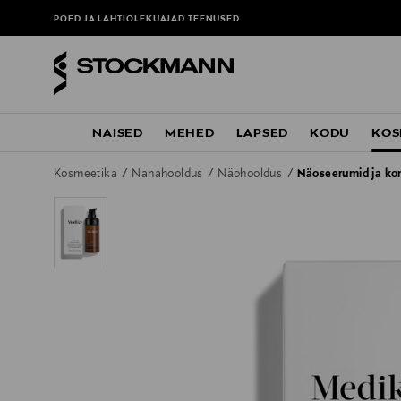
POED JA LAHTIOLEKUAJAD
TEENUSED
NAISED
MEHED
LAPSED
KODU
KOS
Kosmeetika
Nahahooldus
Näohooldus
Näoseerumid ja ko