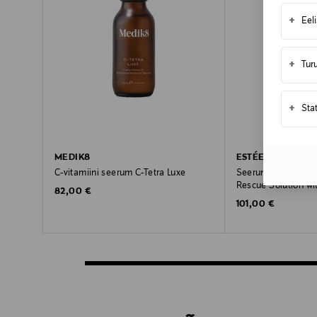
+
Eel
+
Tur
+
Sta
MEDIK8
ESTÉE LAUDER
C-vitamiini seerum C-Tetra Luxe
Seerum Advanced N
Rescue Solution wi
Original Price
82,00 €
Original Price
101,00 €