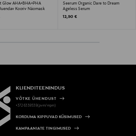
st Glow AHA+BHA+PHA
Seerum Organic Dare to Dream
Uuendav Kooriv Näomask
Ageless Serum
 Price
Original Price
€
12,90 €
KLIENDITEENINDUS
VÕTKE ÜHENDUST
+372 6339539(pvm/mpm)
KORDUMA KIPPUVAD KÜSIMUSED
KAMPAANIATE TINGIMUSED