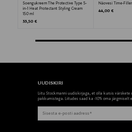
Soengukreem The Protective Type 5-
Näovesi Time-Fille
in-1 Heat Protectant Styling Cream
Original Price
44,00 €
150 ml
Original Price
33,50 €
UUDISKIRI
Liitu Stockmanni uudiskirjaga, et olla kursis värskete
pakkumistega. Liitudes saad ka -10% oma järgmiselt e