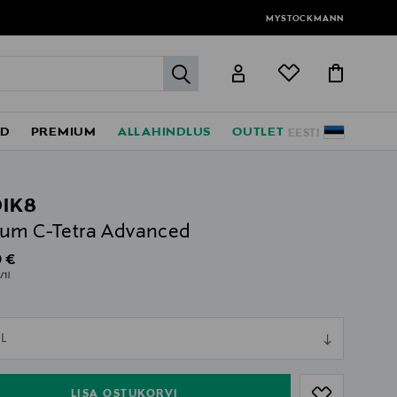
MYSTOCKMANN
label.header.go
ED
PREMIUM
ALLAHINDLUS
OUTLET
EESTI
IK8
um C-Tetra Advanced
al Price
 €
/1l
ull
L
ull
LISA OSTUKORVI