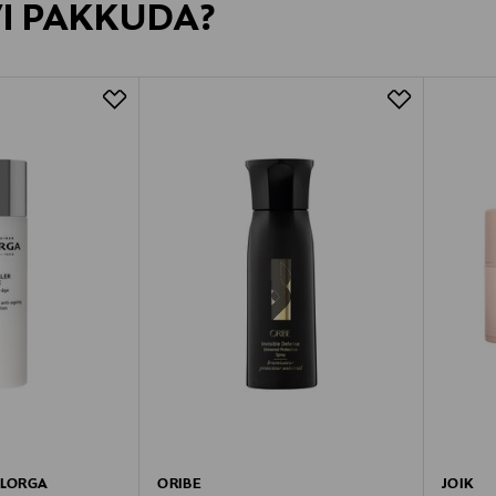
VI PAKKUDA?
ILORGA
ORIBE
JOIK