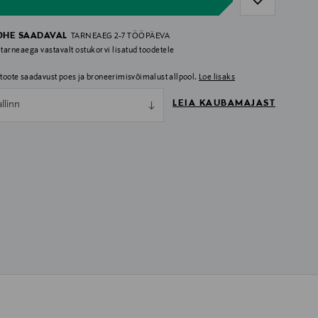
OHE SAADAVAL
TARNEAEG 2-7 TÖÖPÄEVA
 tarneaega vastavalt ostukorvi lisatud toodetele
i toote saadavust poes ja broneerimisvõimalust allpool.
Loe lisaks
LEIA KAUBAMAJAST
allinn