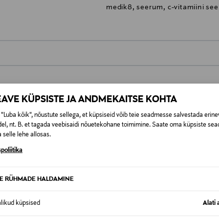
medik8, seerum, c-vitamiini s
0,00 €
t esitamata lepingust taganeda 30 päeva jooksul alates kauba kättesa
EAVE KÜPSISTE JA ANDMEKAITSE KOHTA
0,00 € – 4,90 €
se
is. Tagastatavad suletud pakendis kosmeetika- ja loodustooted pea
"Luba kõik", nõustute sellega, et küpsiseid võib teie seadmesse salvestada erine
SID KA
el, nt. B. et tagada veebisaidi nõuetekohane toimimine. Saate oma küpsiste sead
 selle lehe allosas.
poliitika
TE RÜHMADE HALDAMINE
alikud küpsised
Alati 