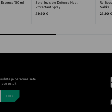
r Essence 150 ml
Sprei Invisible Defense Heat
Re-Boo
Protectant Spray
Nahka 
Original Price
Original
49,90 €
24,90 
 uudiste ja personaalsete
-poe ostult.