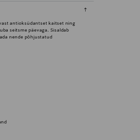
vast antioksüdantset kaitset ning
 juba seitsme päevaga. Sisaldab
etada nende põhjustatud
land