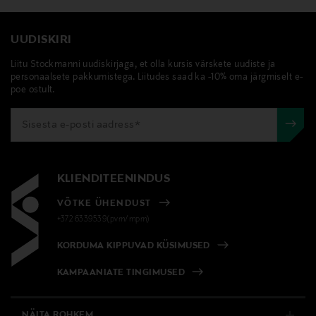
UUDISKIRI
Liitu Stockmanni uudiskirjaga, et olla kursis värskete uudiste ja
personaalsete pakkumistega. Liitudes saad ka -10% oma järgmiselt e-
poe ostult.
KLIENDITEENINDUS
VÕTKE ÜHENDUST
+372 6339539(pvm/mpm)
KORDUMA KIPPUVAD KÜSIMUSED
KAMPAANIATE TINGIMUSED
NÄITA ROHKEM