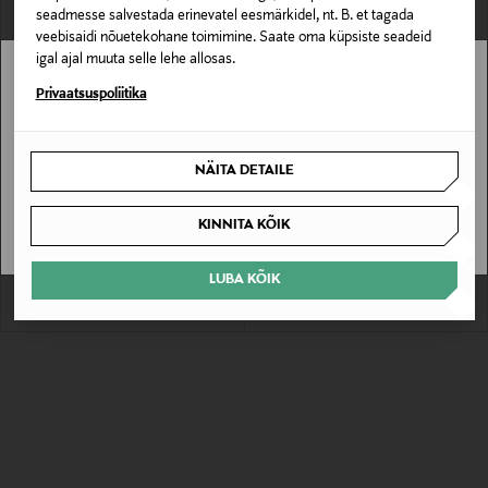
seadmesse salvestada erinevatel eesmärkidel, nt. B. et tagada
veebisaidi nõuetekohane toimimine. Saate oma küpsiste seadeid
igal ajal muuta selle lehe allosas.
Stockmann pole Sinu riigis saadaval.
Privaatsuspoliitika
Sinu riiki ei ole kohaletoimetamine saadaval.
NÄITA DETAILE
SAAN ARU
CLINIQUE
CLINIQUE
Deodorant Aromatics Elixir
Deodorant Antiperspirant-deodorant
KINNITA KÕIK
Antiperspirant Deodorant Roll-On 75
Roll-on 75 ml
ml
Original Price
Original Price
44,00 €
28,00 €
LUBA KÕIK