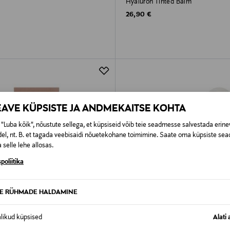
Hyaluron Tinted Balm
rice
Original Price
26,90 €
EAVE KÜPSISTE JA ANDMEKAITSE KOHTA
"Luba kõik", nõustute sellega, et küpsiseid võib teie seadmesse salvestada erine
el, nt. B. et tagada veebisaidi nõuetekohane toimimine. Saate oma küpsiste sead
 selle lehe allosas.
poliitika
TE RÜHMADE HALDAMINE
alikud küpsised
Alati 