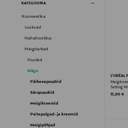
KATEGOORIA
Kosmeetika
Juuksed
Nahahooldus
Meigitarbed
Huuled
Nägu
L'ORÉAL 
Päikesepuudrid
Meigikinni
Setting Mi
Särapuudrid
Original P
15,90 €
Meigikreemid
Peitepulgad- ja kreemid
Meigipõhjad