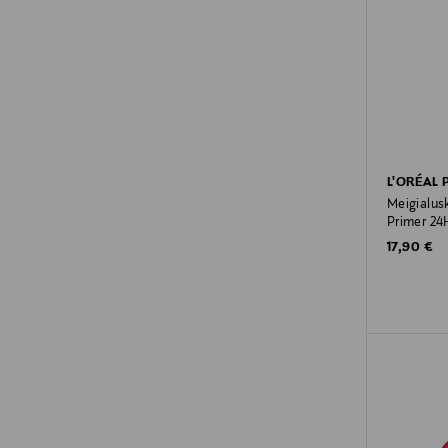
L'ORÉAL 
Meigialus
Primer 24
Original P
17,90 €