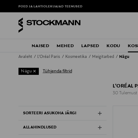
POED JA LAHTIOLEKUAJAD
TEENUSED
NAISED
MEHED
LAPSED
KODU
KOS
Avaleht
L'Oréal Paris
Kosmeetika
Meigitarbed
Nägu
Tühjenda filtrid
Nägu
L'ORÉAL P
30 Tulemust
30 Tulemust
SORTEERI ASUKOHA JÄRGI
ALLAHINDLUSED