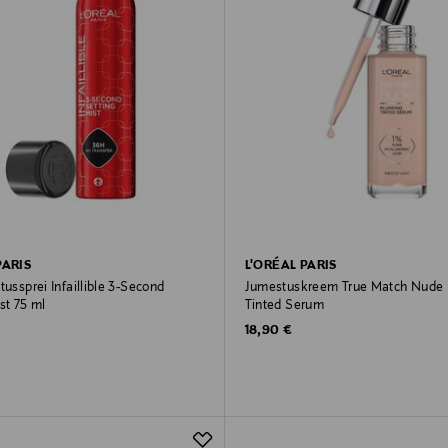
PARIS
L'ORÉAL PARIS
tussprei Infaillible 3-Second
Jumestuskreem True Match Nude
st 75 ml
Tinted Serum
rice
Original Price
18,90 €