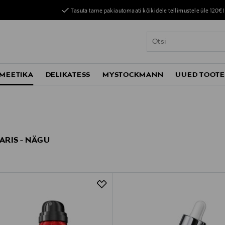
Tasuta tarne pakiautomaati kõikidele tellimustele üle 120€!
MEETIKA
DELIKATESS
MYSTOCKMANN
UUED TOOT
ARIS - NÄGU