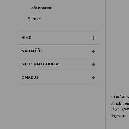
Põsepunad
Silmad
HIND
NAHATÜÜP
MEIGI KATEGOORIA
OMADUS
L'ORÉAL 
Särakreem
Highlighte
Original P
18,90 €