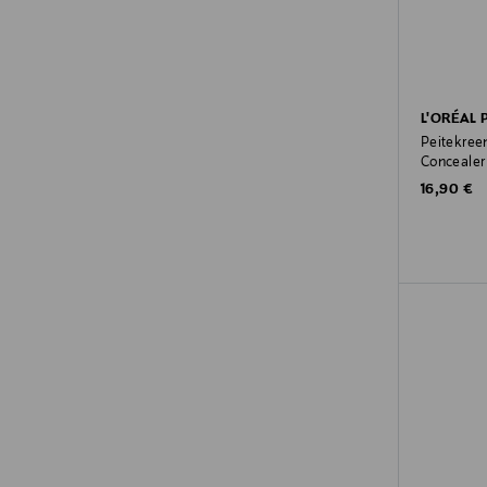
L'ORÉAL 
Peitekree
Concealer
Original P
16,90 €