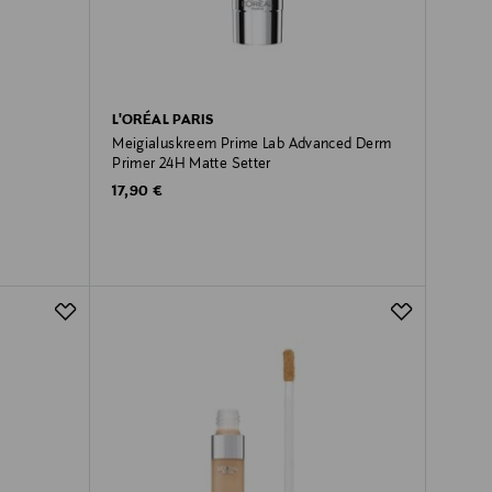
L'ORÉAL PARIS
Meigialuskreem Prime Lab Advanced Derm
Primer 24H Matte Setter
Original Price
17,90 €