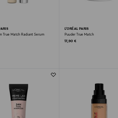
PARIS
L'ORÉAL PARIS
m True Match Radiant Serum
Puuder True Match
Original Price
17,90 €
rice