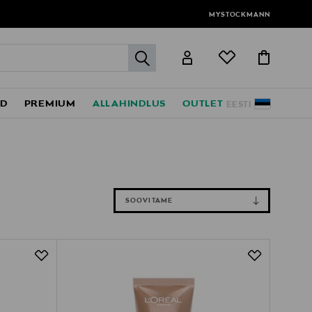
MYSTOCKMANN
label.header.go
ED
PREMIUM
ALLAHINDLUS
OUTLET
EESTI
SOOVITAME