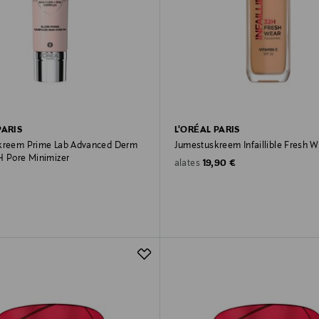
PARIS
L'ORÉAL PARIS
kreem Prime Lab Advanced Derm
Jumestuskreem Infaillible Fresh 
H Pore Minimizer
Original Price
19,90 €
alates
rice