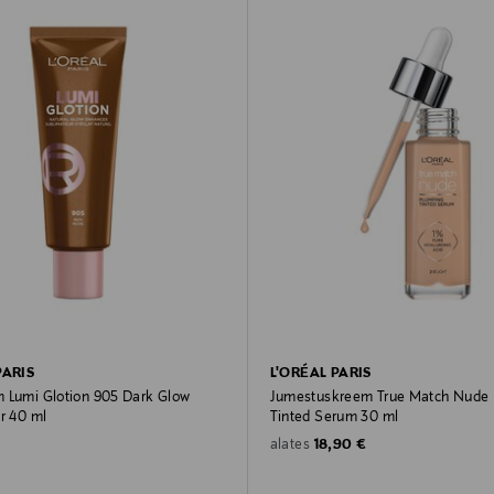
PARIS
L'ORÉAL PARIS
 Lumi Glotion 905 Dark Glow
Jumestuskreem True Match Nude
r 40 ml
Tinted Serum 30 ml
rice
Original Price
18,90 €
alates