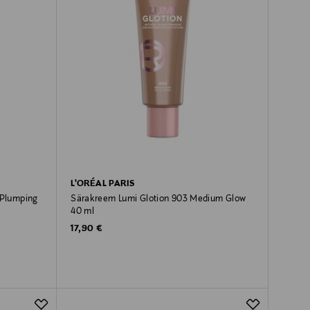
L'ORÉAL PARIS
 Plumping
Särakreem Lumi Glotion 903 Medium Glow
40 ml
Original Price
17,90 €