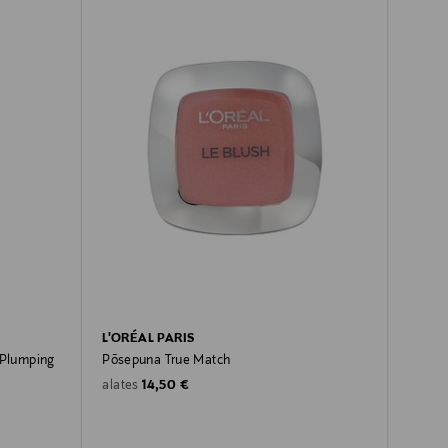
L'ORÉAL PARIS
 Plumping
Põsepuna True Match
Original Price
14,50 €
alates