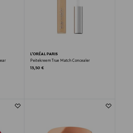
L'ORÉAL PARIS
Wear
Peitekreem True Match Concealer
Original Price
13,50 €