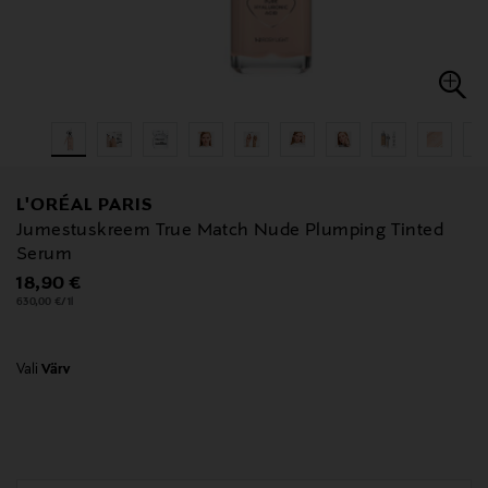
L'ORÉAL PARIS
Jumestuskreem True Match Nude Plumping Tinted
Serum
Original Price
18,90 €
630,00 €/1l
Vali
Värv