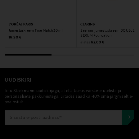
Tootjamaa
PRANTSUSMAA
L'ORÉAL PARIS
CLARINS
Jumestuskreem True Match 30 ml
Seerum-jumestuskreem DOUBLE
Valmistaja tootenumber
SERUM Foundation
Original Price
16,90 €
Original Price
alates
62,00 €
3600524101404
Tootja
Loreal Finland Oy
UUDISKIRI
Tootja aadress
Liitu Stockmanni uudiskirjaga, et olla kursis värskete uudiste ja
personaalsete pakkumistega. Liitudes saad ka -10% oma järgmiselt e-
Keilaranta 13 A, 02150, Espoo, Finland
poe ostult.
Digitaalne aadress
neuvonta@loreal.com
Märksõnad