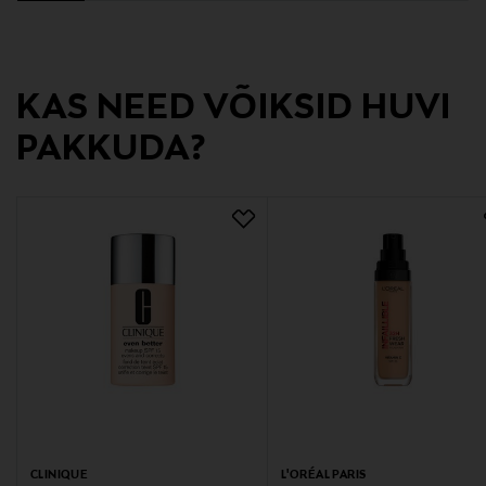
puuder, meik, matt, katvus, L'Oréal Paris
KAS NEED VÕIKSID HUVI
PAKKUDA?
CLINIQUE
L'ORÉAL PARIS