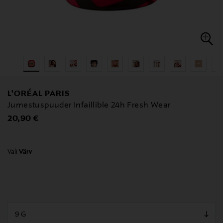
L'ORÉAL PARIS
Jumestuspuuder Infaillible 24h Fresh Wear
Original Price
20,90 €
Vali
Värv
null
null