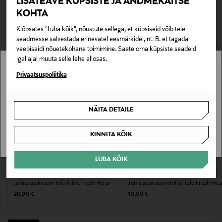
LISATEAVE KÜPSISTE JA ANDMEKAITSE
TEISED KLIENDID
tagastada ainult avamata pakendis. Tagastatavad suletud
Tootjamaa
KOHTA
pakendis kosmeetika- ja loodustooted peavad olema
VAATASID KA
ITAALIA
avamata originaalpakendis.
Klõpsates "Luba kõik", nõustute sellega, et küpsiseid võib teie
seadmesse salvestada erinevatel eesmärkidel, nt. B. et tagada
E-POE TAGASTUSED
Valmistaja tootenumber
veebisaidi nõuetekohane toimimine. Saate oma küpsiste seadeid
igal ajal muuta selle lehe allosas.
3600523951840
Stockmann pole Sinu riigis saadaval.
Privaatsuspoliitika
Tootja
Sinu riiki ei ole kohaletoimetamine saadaval.
Loreal Finland Oy
NÄITA DETAILE
SAAN ARU
Tootja aadress
KINNITA KÕIK
Keilaranta 13 A, 02150, Espoo, Finland
LUBA KÕIK
Digitaalne aadress
L'ORÉAL PARIS
L'ORÉAL PARIS
Jumestuskreem Infaillible Fresh Wear
Jumestuskreem Infaillible Fresh We
neuvonta@loreal.com
Original Price
Original Price
20,90 €
19,90 €
Märksõnad