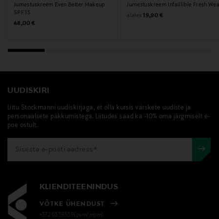
Jumestuskreem Even Better Makeup
Jumestuskreem Infaillible Fresh We
SPF 15
Original Price
alates
19,90 €
Original Price
48,00 €
UUDISKIRI
Liitu Stockmanni uudiskirjaga, et olla kursis värskete uudiste ja
personaalsete pakkumistega. Liitudes saad ka -10% oma järgmiselt e-
poe ostult.
KLIENDITEENINDUS
VÕTKE ÜHENDUST
+372 6339539(pvm/mpm)